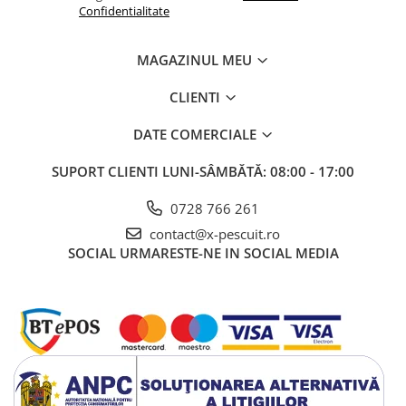
Confidentialitate
Se recomandă verificarea periodică a ultimilor metri de fir
MAGAZINUL MEU
după fiecare partidă, deoarece contactul cu pragurile sau
scoicile poate crea micro-leziuni. Evitați expunerea
CLIENTI
prelungită a rolei la lumina directă a soarelui (raze UV)
pentru a menține proprietățile polimerului pe termen lung.
DATE COMERCIALE
Nu depășiți greutatea maximă de lansare a lansetei
SUPORT CLIENTI
LUNI-SÂMBĂTĂ: 08:00 - 17:00
utilizând doar acest diametru fără un înaintaș adecvat în
cazul momitoarelor grele.
0728 766 261
contact@x-pescuit.ro
SOCIAL
URMARESTE-NE IN SOCIAL MEDIA