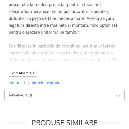
pescuitului la feeder, proiectat pentru a face față
solicitărilor mecanice din timpul lansărilor repetate și
drilurilor cu pești de talie medie și mare. Acesta asigură
legătura directă între mulinetă și montură, fiind optimizat
pentru o așezare uniformă pe tambur.
Se utilizează în partidele de pescuit pe lacuri sau râuri cu
curent slab, unde este necesară o densitate mai mare a
firului pentru o scufundare rapidă. Este eficient în situațiile
în care pescarul are nevoie de o transmitere clară a
VEZI MAI MULT
trăsăturii, reducând timpul de răspuns la contactul peștelui
cu momeala.
Informatii conformitate produs
Eficiența acestui monofilament provine din procesul de
Review-uri
(0)
fabricație care îi conferă o rezistență ridicată la abraziune
și o elasticitate controlată. Suprafața firului este tratată
pentru a reduce fricțiunea cu inelele lansetei, facilitând
PRODUSE SIMILARE
atingerea distanțelor vizate fără a uza prematur