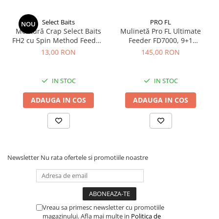
echipamentul. Culoarea gri translucid ajută la o camuflare
eficientă în majoritatea condițiilor de lumină și turbiditate
Select Baits
PRO FL
NOU
a apei.
Montură Crap Select Baits
Mulinetă Pro FL Ultimate
FH2 cu Spin Method Feeder,
Feeder FD7000, 9+1
Specificații tehnice:
Cârlig Nr.10, 3 buc/set
Rulmenți
13,00 RON
145,00 RON
Tip fir:
Monofilament
Destinație:
Pescuit la feeder
IN STOC
IN STOC
Diametru:
0.25 mm
ADAUGA IN COS
ADAUGA IN COS
Lungime rolă:
150 m
Culoare:
Gri translucid
Rezistență sporită la frecare și nod
Newsletter
Nu rata ofertele si promotiile noastre
Acest produs se potrivește pescarilor de feeder, de la nivel
începător până la avansat, care caută un fir de încredere
pentru partide recreative sau competiții locale. Este ideal
pentru cei care preferă un echipament echilibrat, unde
Vreau sa primesc newsletter cu promotiile
magazinului. Afla mai multe in
Politica de
rezistența la nod este prioritară.