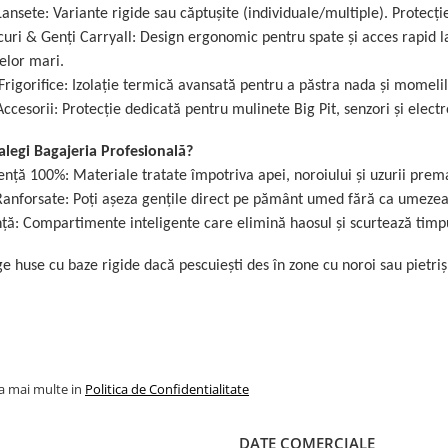
ansete: Variante rigide sau căptușite (individuale/multiple). Protecț
uri & Genți Carryall: Design ergonomic pentru spate și acces rapid la
elor mari.
Frigorifice: Izolație termică avansată pentru a păstra nada și momelil
ccesorii: Protecție dedicată pentru mulinete Big Pit, senzori și electr
alegi Bagajeria Profesională?
ență 100%: Materiale tratate împotriva apei, noroiului și uzurii prem
anforsate: Poți așeza gențile direct pe pământ umed fără ca umezeala
nță: Compartimente inteligente care elimină haosul și scurtează timp
e huse cu baze rigide dacă pescuiești des în zone cu noroi sau pietriș
la mai multe in
Politica de Confidentialitate
DATE COMERCIALE