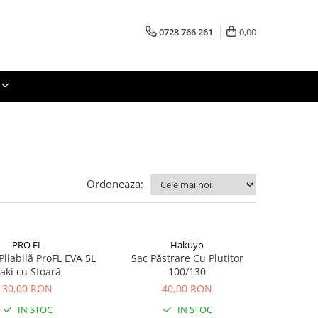
0728 766 261
0,00
Ordoneaza:
PRO FL
Hakuyo
Pliabilă ProFL EVA 5L
Sac Păstrare Cu Plutitor
aki cu Sfoară
100/130
30,00 RON
40,00 RON
IN STOC
IN STOC