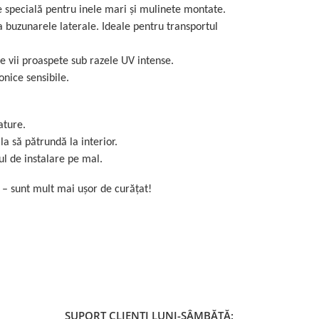
ie specială pentru inele mari și mulinete montate.
 buzunarele laterale. Ideale pentru transportul
e vii proaspete sub razele UV intense.
onice sensibile.
ature.
 să pătrundă la interior.
ul de instalare pe mal.
 – sunt mult mai ușor de curățat!
SUPORT CLIENTI
LUNI-SÂMBĂTĂ: