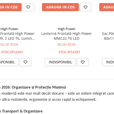
A IN COS
ADAUGA IN COS
ADAU
High Power
High Power
 Frontală High Power
Lanternă Frontală High Power
Sac Pă
, 2 LED T6, Lumină
MMC22-T6 LED
80x11
lbă/Albastră
C
50,00 RON
40,00 RON
STOC EPUIZAT
STOC EPUIZAT
SPONIBIL
INDISPONIBIL
INDI
e 2026: Organizare și Protecție Maximă
 modernă este mai mult decât stocare – este un sistem integrat care î
 ultra-rezistente, ergonomie și acces rapid la echipament.
de Transport & Organizare