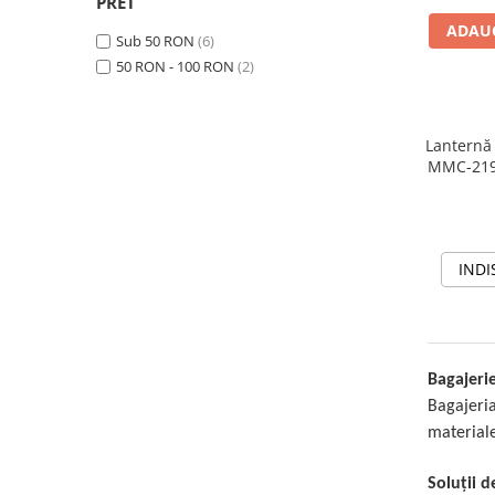
PRET
ADAUG
Sub 50 RON
(6)
50 RON - 100 RON
(2)
Lanternă
MMC-2199
A
INDI
Bagajeri
Bagajeria
materiale
Soluții 