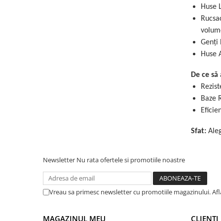
Huse L
Rucsac
volum
Genți 
Huse A
De ce să 
Rezist
Baze R
Eficie
Sfat:
Aleg
Newsletter
Nu rata ofertele si promotiile noastre
Vreau sa primesc newsletter cu promotiile magazinului. Af
MAGAZINUL MEU
CLIENTI