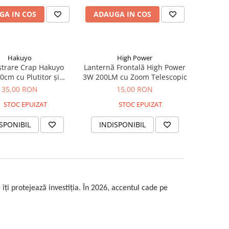
GA IN COS
ADAUGA IN COS
Hakuyo
High Power
strare Crap Hakuyo
Lanternă Frontală High Power
0cm cu Plutitor și
3W 200LM cu Zoom Telescopic
usături Triple
35,00 RON
15,00 RON
STOC EPUIZAT
STOC EPUIZAT
SPONIBIL
INDISPONIBIL
ți protejează investiția. În 2026, accentul cade pe