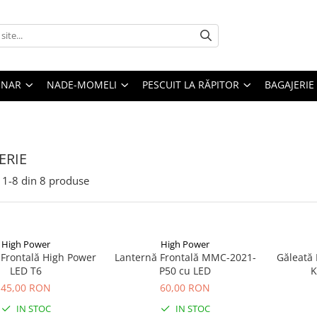
ONAR
NADE-MOMELI
PESCUIT LA RĂPITOR
BAGAJERIE
ERIE
1-
8
din
8
produse
High Power
High Power
 Frontală High Power
Lanternă Frontală MMC-2021-
Găleată 
LED T6
P50 cu LED
K
45,00 RON
60,00 RON
IN STOC
IN STOC