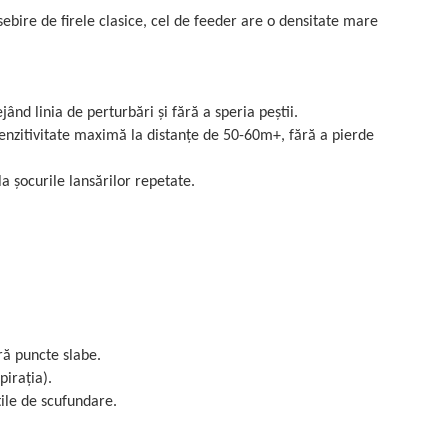
sebire de firele clasice, cel de feeder are o densitate mare
ând linia de perturbări și fără a speria peștii.
 senzitivitate maximă la distanțe de 50-60m+, fără a pierde
a șocurile lansărilor repetate.
ră puncte slabe.
irația).
țile de scufundare.