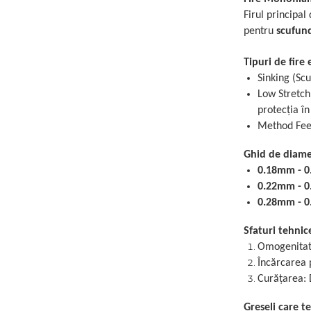
Firul principal
pentru
scufun
Tipuri de fire 
Sinking (Scu
Low Stretch
protecția în 
Method Feede
Ghid de diamet
0.18mm - 
0.22mm - 
0.28mm - 
Sfaturi tehnice
Omogenitate
Încărcarea 
Curățarea: 
Greșeli care t