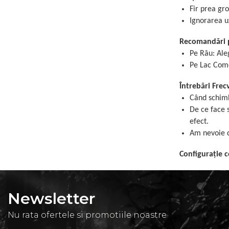
Fir prea gro
Ignorarea uz
Recomandări p
Pe Râu: Aleg
Pe Lac Comer
Întrebări Frec
Când schimb
De ce face 
efect.
Am nevoie d
Configurație 
Newsletter
Nu rata ofertele si promotiile noastre