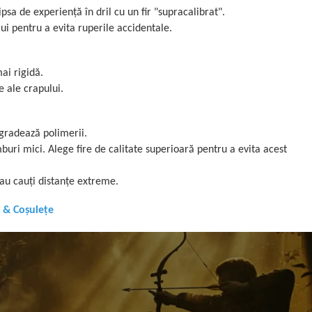
psa de experiență în dril cu un fir "supracalibrat".
lui pentru a evita ruperile accidentale.
ai rigidă.
e ale crapului.
egradează polimerii.
uri mici. Alege fire de calitate superioară pentru a evita acest
sau cauți distanțe extreme.
& Coșulețe