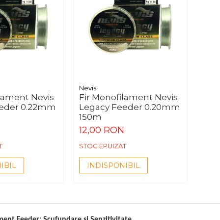
Nevis
ilament Nevis
Fir Monofilament Nevis
eeder 0.22mm
Legacy Feeder 0.20mm
150m
N
12,00 RON
T
STOC EPUIZAT
IBIL
INDISPONIBIL
ent Feeder: Scufundare și Senzitivitate