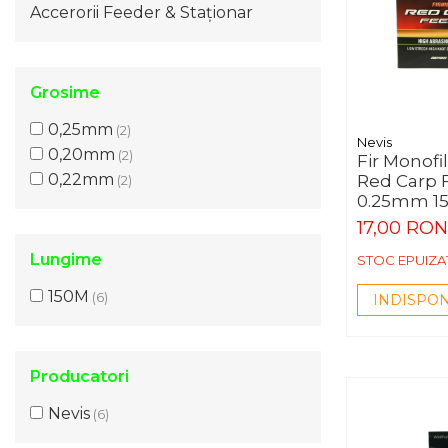
Accerorii Feeder & Staționar
Grosime
0,25mm
(2)
Nevis
0,20mm
(2)
Fir Monof
0,22mm
Red Carp 
(2)
0.25mm 1
17,00 RON
Lungime
STOC EPUIZA
150M
(6)
INDISPON
Producatori
Nevis
(6)