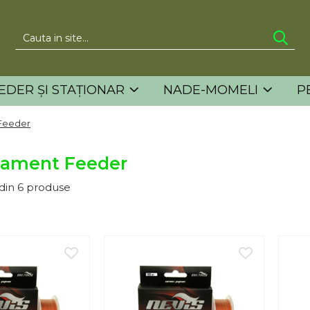
EDER ȘI STAȚIONAR
NADE-MOMELI
P
Feeder
lament Feeder
din
6
produse