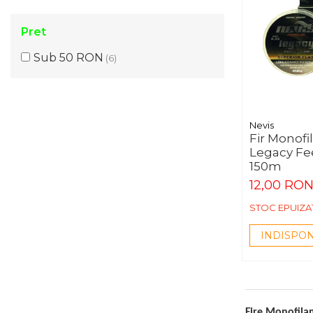
Pret
Sub 50 RON
(6)
Nevis
Fir Monof
Legacy F
150m
12,00 RO
STOC EPUIZA
INDISPON
Fire Monofilam