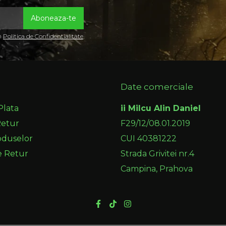
in
Politica de Confidentialitate
Date comerciale
Plata
ii Milcu Alin Daniel
Retur
F29/12/08.01.2019
oduselor
CUI 40381222
e Retur
Strada Grivitei nr.4
Campina, Prahova