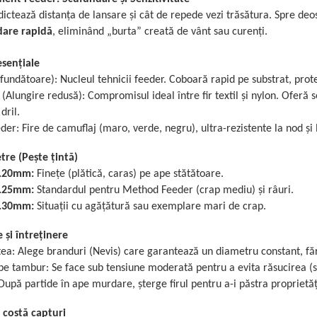
 dictează distanța de lansare și cât de repede vezi trăsătura. Spre deo
dare rapidă
, eliminând „burta” creată de vânt sau curenți.
esențiale
fundătoare): Nucleul tehnicii feeder. Coboară rapid pe substrat, protej
 (Alungire redusă): Compromisul ideal între fir textil și nylon. Oferă
dril.
r: Fire de camuflaj (maro, verde, negru), ultra-rezistente la nod și l
re (Pește țintă)
0.20mm:
Finețe (plătică, caras) pe ape stătătoare.
0.25mm:
Standardul pentru Method Feeder (crap mediu) și râuri.
0.30mm:
Situații cu agățătură sau exemplare mari de crap.
 și întreținere
a: Alege branduri (Nevis) care garantează un diametru constant, fă
pe tambur: Se face sub tensiune moderată pentru a evita răsucirea (sp
După partide în ape murdare, șterge firul pentru a-i păstra proprietă
e costă capturi