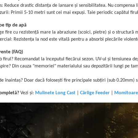
s: Reduce drastic distanța de lansare și sensibilitatea. Nu compensa li
urii: Primii 5-10 metri sunt cei mai expuși. Taie periodic capătul firu
e tip de apă
e fire cu rezistență mare la abraziune (scoici, pietre) și o structură m
cial: Rezistența la nod este vitală pentru a absorbi plecările violent
vente (FAQ)
 firul? Recomandat la începutul fiecărui sezon. UV-ul și tensiunea d
spire? Din cauza "memoriei" materialului sau depozitării lungi pe tamb
e înaintaș? Doar dacă folosești fire principale subțiri (sub 0.20mm) 
completă?
Vezi și:
Mulinete Long Cast
|
Cârlige Feeder
|
Momitoare 