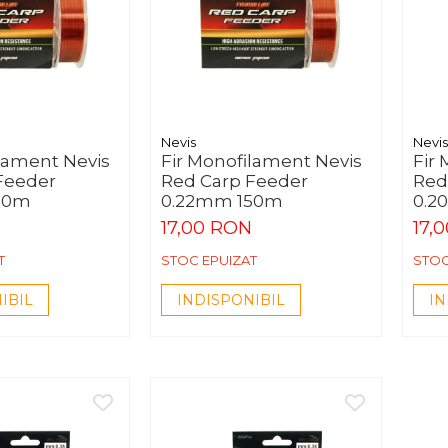
Nevis
Nevis
ilament Nevis
Fir Monofilament Nevis
Fir
Feeder
Red Carp Feeder
Red
50m
0.22mm 150m
0.2
17,00 RON
17,
T
STOC EPUIZAT
STOC
IBIL
INDISPONIBIL
IN