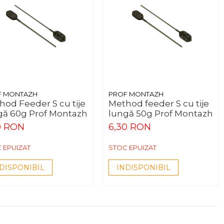
F MONTAZH
PROF MONTAZH
hod Feeder S cu tije
Method feeder S cu tije
gă 60g Prof Montazh
lungă 50g Prof Montazh
0 RON
6,30 RON
 EPUIZAT
STOC EPUIZAT
DISPONIBIL
INDISPONIBIL