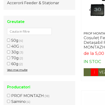
Accerorii Feeder & Staționar
Greutate
PROF MONT
Coșuleț F
50g
(4)
Detașabil
40G
(4)
MONTAZH (
Stabilitate
30g
(3)
de la 5,0
70g
(2)
IN STOC
60g
(2)
Vezi mai multe
VE
Producatori
PROF MONTAZH
(18)
Saimino
(4)