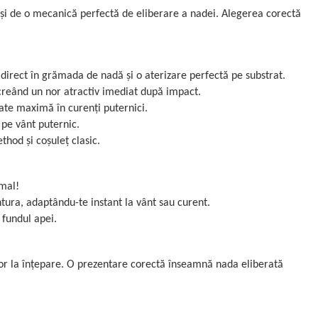
 și de o mecanică perfectă de eliberare a nadei. Alegerea corectă
irect în grămada de nadă și o aterizare perfectă pe substrat.
 creând un nor atractiv imediat după impact.
tate maximă în curenți puternici.
 pe vânt puternic.
thod și coșuleț clasic.
 mal!
ura, adaptându-te instant la vânt sau curent.
 fundul apei.
șor la înțepare. O prezentare corectă înseamnă nada eliberată