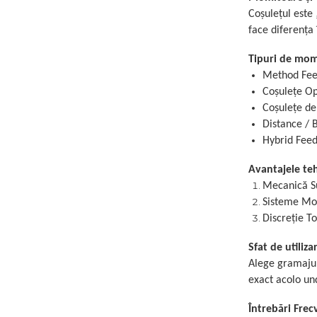
Coșulețul este
face diferența
Tipuri de momi
Method Feed
Coșulețe Op
Coșulețe de
Distance / B
Hybrid Feede
Avantajele te
Mecanică Su
Sisteme Mod
Discreție To
Sfat de utiliza
Alege gramajul
exact acolo und
Întrebări Frec