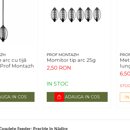
AZH
PROF MONTAZH
PRO
arc cu tijă
Momitor tip arc 25g
Met
 Prof Montazh
lun
2,50 RON
6,5
IN STOC
STOC
UGA IN COS
ADAUGA IN COS
IN
oșulețe Feeder: Precizie în Nădire