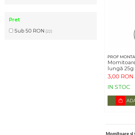
Pret
Sub 50 RON
(22)
PROF MONT
Momitoare 
lungă 25g
3,00 RON
IN STOC
ADA
Momitoare și C