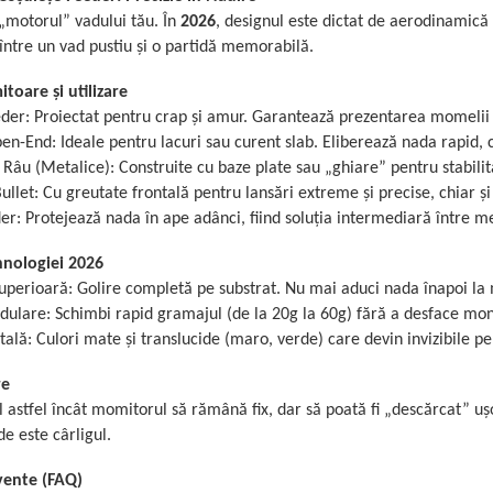
 „motorul” vadului tău. În
2026
, designul este dictat de aerodinamică
 între un vad pustiu și o partidă memorabilă.
toare și utilizare
er: Proiectat pentru crap și amur. Garantează prezentarea momelii d
en-End: Ideale pentru lacuri sau curent slab. Eliberează nada rapid,
 Râu (Metalice): Construite cu baze plate sau „ghiare” pentru stabili
ullet: Cu greutate frontală pentru lansări extreme și precise, chiar și
r: Protejează nada în ape adânci, fiind soluția intermediară între me
hnologiei 2026
perioară: Golire completă pe substrat. Nu mai aduci nada înapoi la
ulare: Schimbi rapid gramajul (de la 20g la 60g) fără a desface mont
tală: Culori mate și translucide (maro, verde) care devin invizibile pe
re
 astfel încât momitorul să rămână fix, dar să poată fi „descărcat” u
e este cârligul.
vente (FAQ)