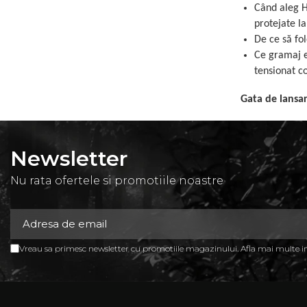
Când aleg H
protejate l
De ce să fol
Ce gramaj e
tensionat co
Gata de lansa
Newsletter
Nu rata ofertele si promotiile noastre
Vreau sa primesc newsletter cu promotiile magazinului. Afla mai multe 