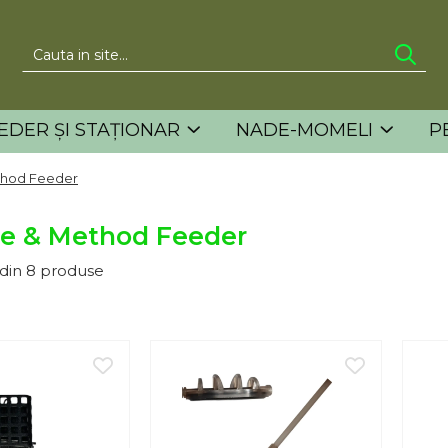
EDER ȘI STAȚIONAR
NADE-MOMELI
P
thod Feeder
țe & Method Feeder
din
8
produse