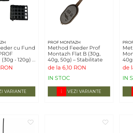
AZH
PROF MONTAZH
PRO
eeder cu Fund
Method Feeder Prof
Met
 PROF
Montazh Flat B (30g,
Mont
30g - 120g) –
40g, 50g) – Stabilitate
40g
 și Precizie
Per
0 RON
de la 6,10 RON
de 
IN STOC
IN 
ZI VARIANTE
VEZI VARIANTE