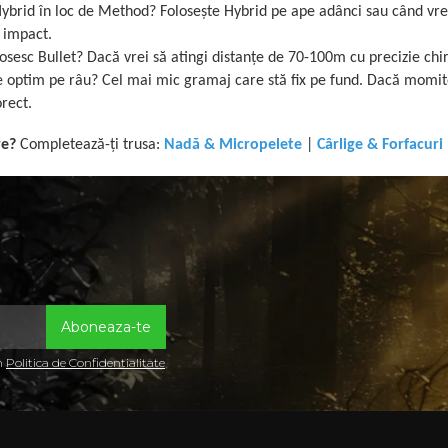
ybrid în loc de Method? Folosește Hybrid pe ape adânci sau când vrei 
a impact.
osesc Bullet? Dacă vrei să atingi distanțe de 70-100m cu precizie chir
 optim pe râu? Cel mai mic gramaj care stă fix pe fund. Dacă momito
rect.
re?
Completează-ți trusa:
Nadă & Micropelete
|
Cârlige & Forfacuri
in
Politica de Confidentialitate