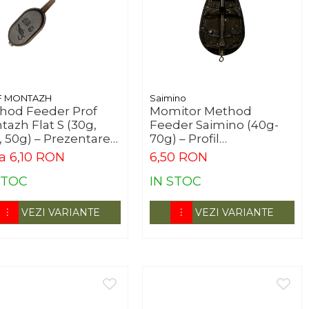
F MONTAZH
Saimino
hod Feeder Prof
Momitor Method
azh Flat S (30g,
Feeder Saimino (40g-
, 50g) – Prezentare
70g) – Profil
fectă
Aerodinamic
la 6,10 RON
6,50 RON
STOC
IN STOC
VEZI VARIANTE
VEZI VARIANTE