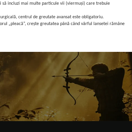
să incluzi mai multe particule vii (viermuși) care trebuie
urgicală, centrul de greutate avansat este obligatoriu.
rul „pleacă”, crește greutatea până când vârful lansetei rămâne