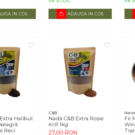
IN STOC
IN 
UGA IN COS
ADAUGA IN COS
C&B
Nevis
Extra Halibut
Nadă C&B Extra Roșie
Fir
 Neagră
Krill 1kg
Win
e Reci
Tra
27,00 RON