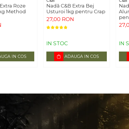
C&B
C&B
Extra Roze
Nadă C&B Extra Bej
Nad
kg Method
Usturoi 1kg pentru Crap
Alu
pen
27,00 RON
N
27,
IN STOC
IN 
UGA IN COS
ADAUGA IN COS