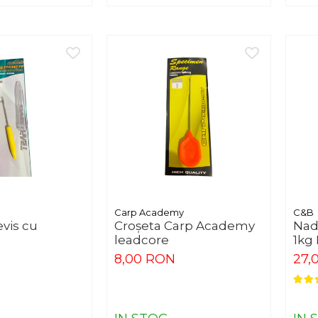
Carp Academy
C&B
vis cu
Croșeta Carp Academy
Nad
leadcore
1kg
8,00 RON
27,