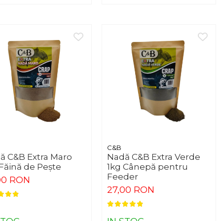
C&B
ă C&B Extra Maro
Nadă C&B Extra Verde
 Făină de Pește
1kg Cânepă pentru
Feeder
00 RON
27,00 RON