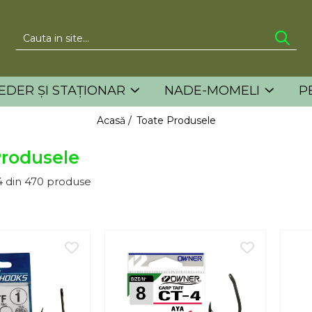
EDER ȘI STAȚIONAR
NADE-MOMELI
P
Acasă /
Toate Produsele
Produsele
4
din
470
produse