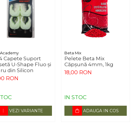
 Academy
Beta Mix
 4 Capete Suport
Pelete Beta Mix
setă U-Shape Fluo și
Căpșună 4mm, 1kg
u din Silicon
18,00 RON
00 RON
STOC
IN STOC
VEZI VARIANTE
ADAUGA IN COS