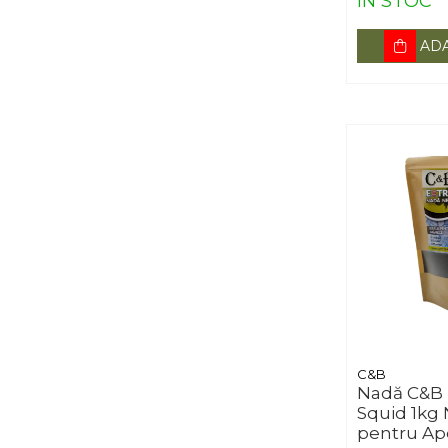
IN STOC
ADA
C&B
Nadă C&B 
Squid 1kg
pentru Ap