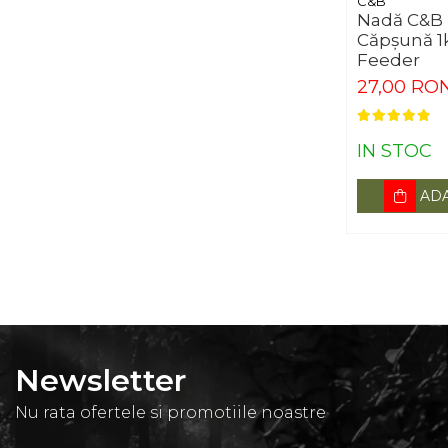
C&B
Nadă C&B 
Căpșună 1
Feeder
27,00 RO
IN STOC
ADA
Newsletter
Nu rata ofertele si promotiile noastre