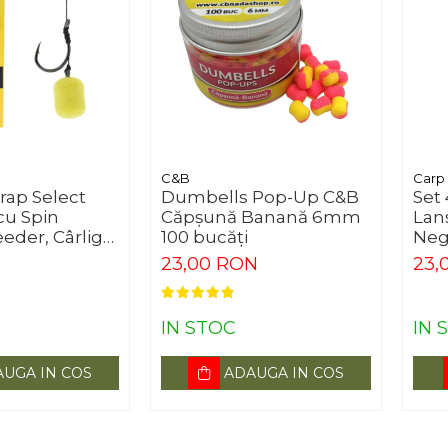
C&B
Carp
rap Select
Dumbells Pop-Up C&B
Set
cu Spin
Căpșună Banană 6mm
Lan
eder, Cârlig
100 bucăți
Negr
c/set
N
23,00 RON
23,
IN STOC
IN 
UGA IN COS
ADAUGA IN COS