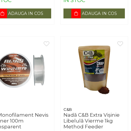
STOC
IN STOC
ADAUGA IN COS
ADAUGA IN COS
C&B
 Monofilament Nevis
Nadă C&B Extra Vișinie
ner 100m
Libelulă Vierme 1kg
nsparent
Method Feeder