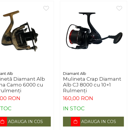
ant Alb
Diamant Alb
inetă Diamant Alb
Mulineta Crap Diamant
ena Camo 6000 cu
Alb CJ 8000 cu 10+1
 rulmenți
Rulmenți
,00 RON
160,00 RON
STOC
IN STOC
ADAUGA IN COS
ADAUGA IN COS