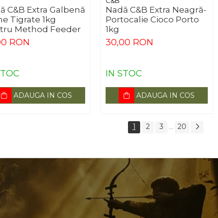
C&B
ă C&B Extra Galbenă
Nadă C&B Extra Neagră-
ne Tigrate 1kg
Portocalie Cioco Porto
tru Method Feeder
1kg
00 RON
30,00 RON
STOC
IN STOC
ADAUGA IN COS
ADAUGA IN COS
1
2
3
20
...