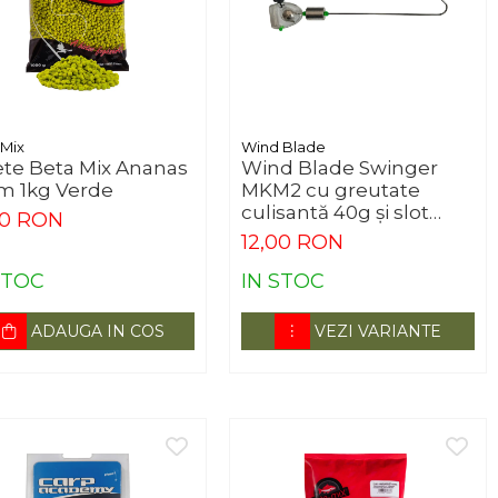
 Mix
Wind Blade
ete Beta Mix Ananas
Wind Blade Swinger
 1kg Verde
MKM2 cu greutate
culisantă 40g și slot
00 RON
starlet
12,00 RON
STOC
IN STOC
ADAUGA IN COS
VEZI VARIANTE