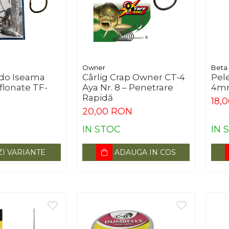
Owner
Beta
udo Iseama
Cârlig Crap Owner CT-4
Pel
flonate TF-
Aya Nr. 8 – Penetrare
4mm
Rapidă
18,
N
20,00 RON
IN STOC
IN 
ZI VARIANTE
ADAUGA IN COS