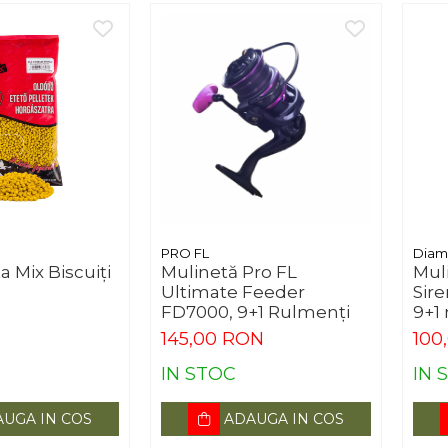
PRO FL
Diam
a Mix Biscuiți
Mulinetă Pro FL
Mul
Ultimate Feeder
Sir
FD7000, 9+1 Rulmenți
9+1
N
145,00 RON
100
IN STOC
IN 
UGA IN COS
ADAUGA IN COS