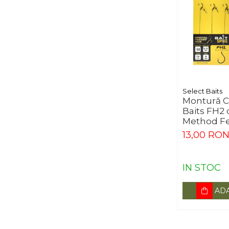
Select Baits
Montură C
Baits FH2 
Method Fe
Nr.10, 3 bu
13,00 RO
IN STOC
ADA