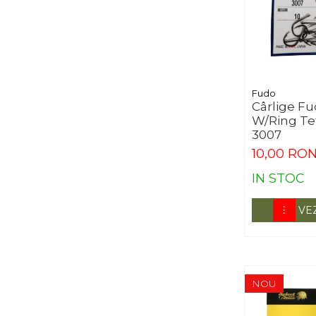
Fudo
Cârlige F
W/Ring Te
3007
10,00 RO
IN STOC
VE
NOU