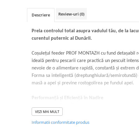
Review-uri
(0)
Descriere
Preia controlul total asupra vadului tău, de la lac
curentul puternic al Dunării.
Coșulețul feeder PROF MONTAZH cu fund detașabil re
ideală pentru pescarii care practică un pescuit intens
nevoie de o alimentare rapidă, constantă și extrem d
Forma sa inteligentă (dreptunghiulară/semirotundă)
masă a apei și previne rostogolirea pe fundul apei.
Performanță și Eficiență în Nadire
Sistem cu Fund Detașabil:
Accelerează umplerea î
VEZI MAI MULT
curățarea instantanee după recuperare, reducân
malul apei.
Informatii conformitate produs
Construcție Robustă din Metal Perforat:
Plasa me
asigură o dispersie uniformă și progresivă a amest