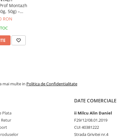
TX, micropelete umezite
Prof Montazh
40g, 50g) –
obar, Crap
tate
10 RON
STOC
uit pe lacuri, iazuri și ape
NTE
ediu, unde se urmărește un
ct.
entru râuri cu curent
i precise de lansare, fără
la mai multe in
Politica de Confidentialitate
 dedicată pescuitului pe
em. Menține montura fixă pe
DATE COMERCIALE
ct.
 Plata
ii Milcu Alin Daniel
e Retur
F29/12/08.01.2019
dar fără o presare excesivă
port
CUI 40381222
erificați fixarea corectă a
Produselor
Strada Grivitei nr.4
mectată uniform înainte de