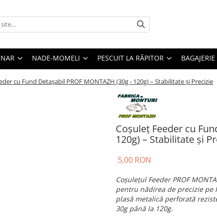
ONAR
NADE-MOMELI
PESCUIT LA RĂPITOR
BAGAJERIE
eder cu Fund Detașabil PROF MONTAZH (30g - 120g) – Stabilitate și Precizie
Coșuleț Feeder cu Fu
120g) – Stabilitate și Pr
5,00 RON
Coșulețul Feeder PROF MONTAZ
pentru nădirea de precizie pe 
plasă metalică perforată rezist
30g până la 120g.