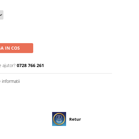
A IN COS
e ajutor?
0728 766 261
informatii
Retur