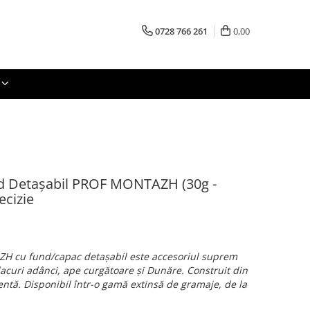
0728 766 261
0,00
nd Detașabil PROF MONTAZH (30g -
ecizie
H cu fund/capac detașabil este accesoriul suprem
lacuri adânci, ape curgătoare și Dunăre. Construit din
entă. Disponibil într-o gamă extinsă de gramaje, de la