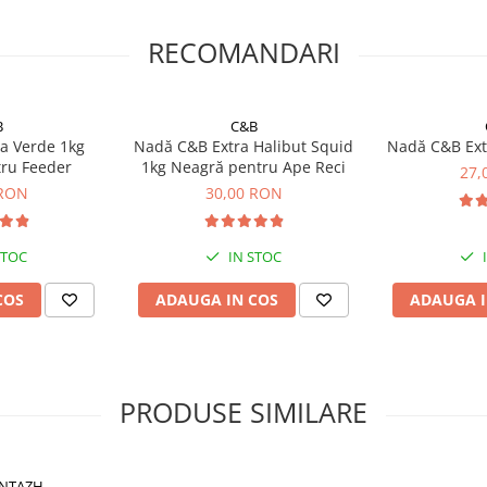
RECOMANDARI
 profilul geometric permit
deplasa de pe poziția fixată,
B
C&B
a Verde 1kg
Nadă C&B Extra Halibut Squid
Nadă C&B Extr
m oferă o protecție
ru Feeder
1kg Neagră pentru Ape Reci
27,
să în timp și un camuflaj
 RON
30,00 RON
STOC
IN STOC
rucție
COS
ADAUGA IN COS
ADAUGA I
und Detașabil
0g, 100g, 120g
PRODUSE SIMILARE
heavy-duty
logică
NTAZH