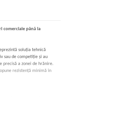
uri comerciale până la
prezintă soluția tehnică
iv sau de competiție și au
e precisă a zonei de hrănire.
 opune rezistență minimă în
ntre lansări și permite
d la minimum timpul mort pe
talică de înaltă rezistență
ecului (nadă clasică, TTX sau