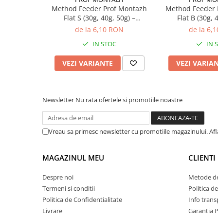
Compatibilitate Amestec
Nadă clasică de feeder, T
Method Feeder Prof Montazh
Method Feeder 
Flat S (30g, 40g, 50g) –
Flat B (30g, 
Specii Țintă
Caras, Plătică, Mreană, Sc
Prezentare Perfectă
Stabili
de la 6,10 RON
de la 6,
IN STOC
IN 
Ghid de Selecție a Gramajului și Tactici pe Vad
Gramaje Mici (30g - 50g):
Recomandate pentru pesc
VEZI VARIANTE
VEZI VARIA
stătătoare adânci, monturi cu forfac scurt sau m
ritm alert de lansare fără a speria peștele la impa
Newsletter
Nu rata ofertele si promotiile noastre
Gramaje Medii (60g - 80g):
Opțiunea universală p
moderat sau pentru atingerea unor distanțe mari ș
deviere cauzată de vânt.
Vreau sa primesc newsletter cu promotiile magazinului. Af
Gramaje Mari (100g - 120g):
Configurația de forță
Dunăre sau pe râuri mari cu curent puternic extr
MAGAZINUL MEU
CLIENTI
loc în zone fixe și permite crearea unui vad compa
Despre noi
Metode de
Termeni si conditii
Politica d
Mod corect de utilizare:
Umpleți coșulețul compact, 
Politica de Confidentialitate
Info trans
care ar putea bloca nada în interior. Asigurați-vă că v
Livrare
Garantia 
fundului înainte de fiecare aruncare. Nada trebuie u