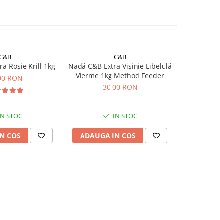
C&B
C&B
a Roșie Krill 1kg
Nadă C&B Extra Vișinie Libelulă
Vierme 1kg Method Feeder
00 RON
30,00 RON
IN STOC
IN STOC
N COS
ADAUGA IN COS