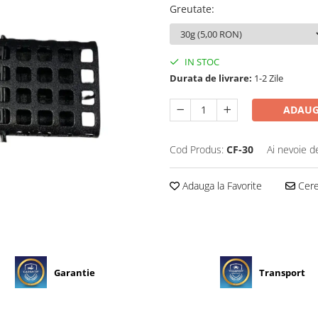
Greutate
:
IN STOC
Durata de livrare:
1-2 Zile
ADAUG
Cod Produs:
CF-30
Ai nevoie d
Adauga la Favorite
Cere 
Garantie
Transport