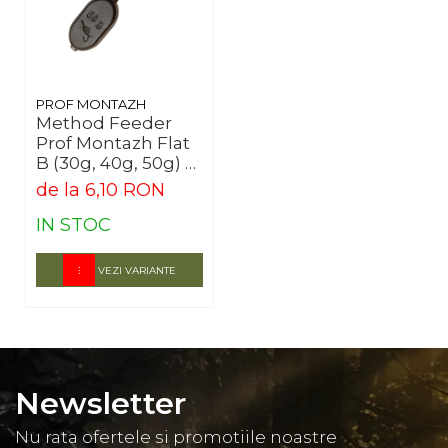
PROF MONTAZH
Method Feeder
Prof Montazh Flat
B (30g, 40g, 50g) –
Stabilitate
de la 6,10 RON
IN STOC
VEZI VARIANTE
Newsletter
Nu rata ofertele si promotiile noastre