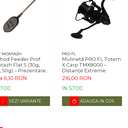
F MONTAZH
PRO FL
hod Feeder Prof
Mulinetă PRO FL Totem
azh Flat S (30g,
X Carp TMX8000 –
, 50g) – Prezentare
Distanțe Extreme
fectă
la 6,10 RON
216,00 RON
STOC
IN STOC
VEZI VARIANTE
ADAUGA IN COS