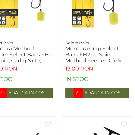
t Baits
Select Baits
tură Method
Montură Crap Select
der Select Baits FH1
Baits FH2 cu Spin
pin, Cârlig Nr.10,
Method Feeder, Cârlig
c/set
Nr.10, 3 buc/set
00 RON
13,00 RON
STOC
IN STOC
ADAUGA IN COS
ADAUGA IN COS