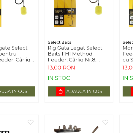
Select Baits
Selec
gate Select
Rig Gata Legat Select
Mon
 pentru
Baits FH1 Method
Fee
eder, Cârlig
Feeder, Cârlig Nr.8,
cu S
c
3buc
3bu
N
13,00 RON
13,
IN STOC
IN 
UGA IN COS
ADAUGA IN COS