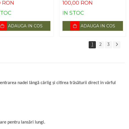
0 RON
100,00 RON
STOC
IN STOC
ADAUGA IN COS
ADAUGA IN COS
1
2
3
trarea nadei lângă cârlig și citirea trăsăturii direct în vârful
re pentru lansări lungi.