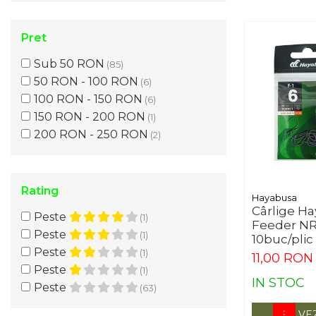
Pret
Sub 50 RON
(85)
50 RON - 100 RON
(6)
100 RON - 150 RON
(6)
150 RON - 200 RON
(1)
200 RON - 250 RON
(2)
Rating
Hayabusa
Cârlige Ha
Peste
(1)
Feeder NRB
Peste
(1)
10buc/plic
Peste
(1)
11,00 RON
Peste
(1)
IN STOC
Peste
(63)
VE