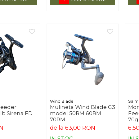
Wind Blade
Saim
Feeder
Mulineta Wind Blade G3
Mom
lb Sirena FD
model 50RM 60RM
Fee
70RM
70g)
Aer
ON
de la 63,00 RON
6,5
IN STOC
IN 