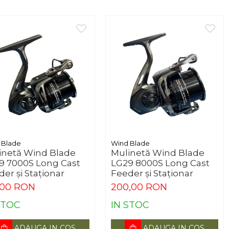
 Blade
Wind Blade
inetă Wind Blade
Mulinetă Wind Blade
9 7000S Long Cast
LG29 8000S Long Cast
er și Staționar
Feeder și Staționar
,00 RON
200,00 RON
STOC
IN STOC
ADAUGA IN COS
ADAUGA IN COS