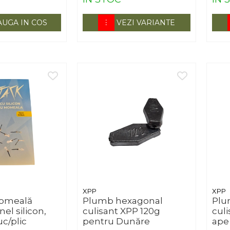
UGA IN COS
VEZI VARIANTE
XPP
XPP
momeală
Plumb hexagonal
Plu
nel silicon,
culisant XPP 120g
cul
c/plic
pentru Dunăre
ape