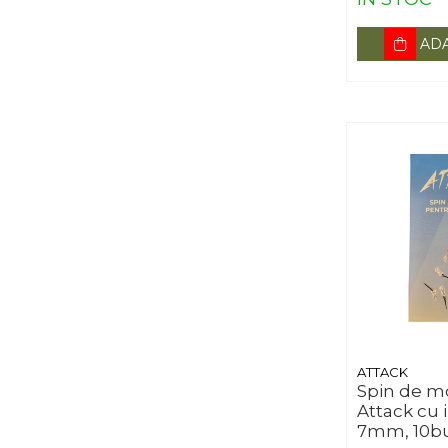
ADA
ATTACK
Spin de 
Attack cu i
7mm, 10bu