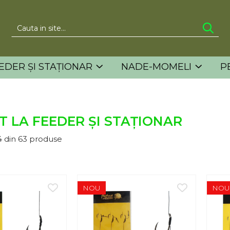
EDER ȘI STAȚIONAR
NADE-MOMELI
P
T LA FEEDER ȘI STAȚIONAR
4
din
63
produse
NOU
NOU