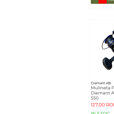
Diamant Alb
Mulineta 
Diamant A
550
127,00 R
IN STOC