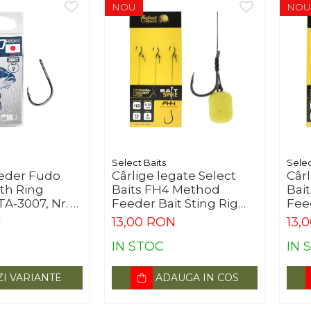
NOU
NOU
Select Baits
Selec
eeder Fudo
Cârlige legate Select
Câr
th Ring
Baits FH4 Method
Bai
TA-3007, Nr. 7-
Feeder Bait Sting Rig
Feed
Nr.10, 7.5cm
7.5
N
13,00 RON
13,
IN STOC
IN 
ZI VARIANTE
ADAUGA IN COS