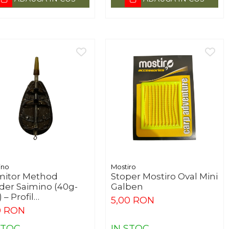
ino
Mostiro
itor Method
Stoper Mostiro Oval Mini
der Saimino (40g-
Galben
 – Profil
5,00 RON
odinamic
0 RON
STOC
IN STOC