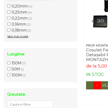
0,20mm
(4)
0,25mm
(4)
0,22mm
(3)
0,16mm
(2)
0,18mm
(2)
Vezi mai multe
PROF MONT
Coșuleț F
Lungime
Detașabil
MONTAZH (
150M
(7)
Stabilitate
de la 5,0
50M
(1)
IN STOC
100M
(1)
VE
Greutate