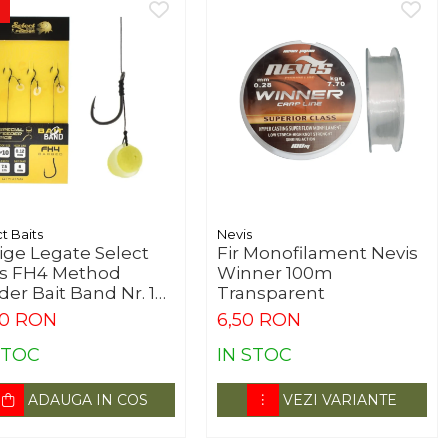
t Baits
Nevis
lige Legate Select
Fir Monofilament Nevis
ts FH4 Method
Winner 100m
er Bait Band Nr. 10
Transparent
cm 0.12mm
00 RON
6,50 RON
STOC
IN STOC
ADAUGA IN COS
VEZI VARIANTE