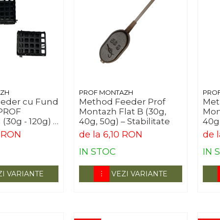
AZH
PROF MONTAZH
PRO
eeder cu Fund
Method Feeder Prof
Met
 PROF
Montazh Flat B (30g,
Mont
30g - 120g) –
40g, 50g) – Stabilitate
40g
 și Precizie
Per
0 RON
de la 6,10 RON
de 
IN STOC
IN 
ZI VARIANTE
VEZI VARIANTE