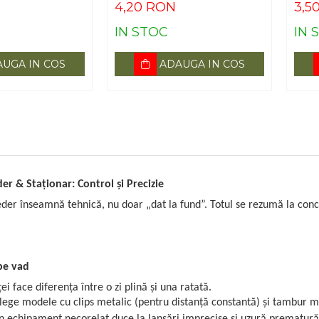
4,20 RON
3,5
IN STOC
IN 
UGA IN COS
ADAUGA IN COS
der & Staționar: Control și Precizie
eder înseamnă tehnică, nu doar „dat la fund”. Totul se rezumă la concen
pe vad
ei face diferența între o zi plină și una ratată.
lege modele cu clips metalic (pentru distanță constantă) și tambur ma