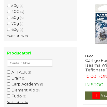
50g
(4)
40G
(4)
30g
(3)
70g
(2)
60g
(2)
Vezi mai multe
Producatori
Fudo
Cârlige F
Iseama Wi
Teflonate 
ATTACK
(2)
12
10,00 RO
Brain
(2)
Carp Academy
IN STOC
(1)
Diamant Alb
(3)
VE
Fudo
(9)
Vezi mai multe