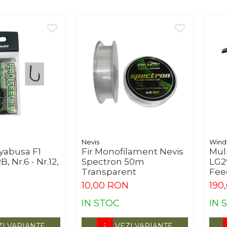
Nevis
Wind
yabusa F1
Fir Monofilament Nevis
Mul
, Nr.6 - Nr.12,
Spectron 50m
LG2
Transparent
Feed
10,00 RON
190
IN STOC
IN 
ZI VARIANTE
VEZI VARIANTE