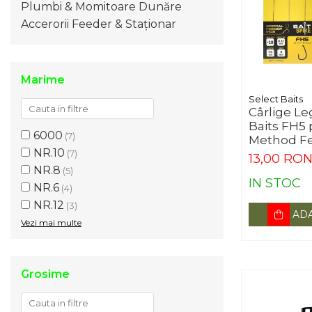
Plumbi & Momitoare Dunăre
Accerorii Feeder & Staționar
Marime
Select Baits
Cârlige Le
Baits FH5
6000
(7)
Method Fe
NR.10
Nr.10, 3bu
(7)
13,00 RO
NR.8
(5)
IN STOC
NR.6
(4)
NR.12
(3)
ADA
Vezi mai multe
Grosime