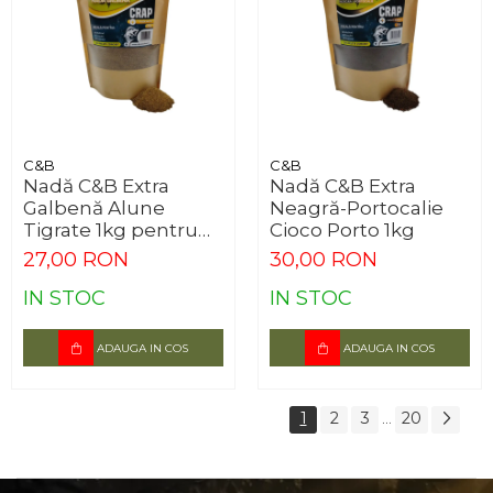
C&B
C&B
Nadă C&B Extra
Nadă C&B Extra
Galbenă Alune
Neagră-Portocalie
Tigrate 1kg pentru
Cioco Porto 1kg
Method Feeder
27,00 RON
30,00 RON
IN STOC
IN STOC
ADAUGA IN COS
ADAUGA IN COS
1
2
3
20
...