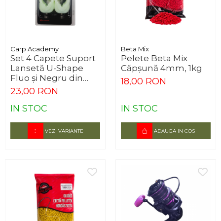
Carp Academy
Beta Mix
Set 4 Capete Suport
Pelete Beta Mix
Lansetă U-Shape
Căpșună 4mm, 1kg
Fluo și Negru din
18,00 RON
Silicon
23,00 RON
IN STOC
IN STOC
VEZI VARIANTE
ADAUGA IN COS