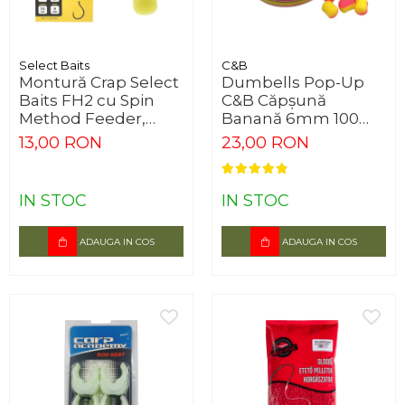
Select Baits
C&B
Montură Crap Select
Dumbells Pop-Up
Baits FH2 cu Spin
C&B Căpșună
Method Feeder,
Banană 6mm 100
Cârlig Nr.10, 3
bucăți
13,00 RON
23,00 RON
buc/set
IN STOC
IN STOC
ADAUGA IN COS
ADAUGA IN COS