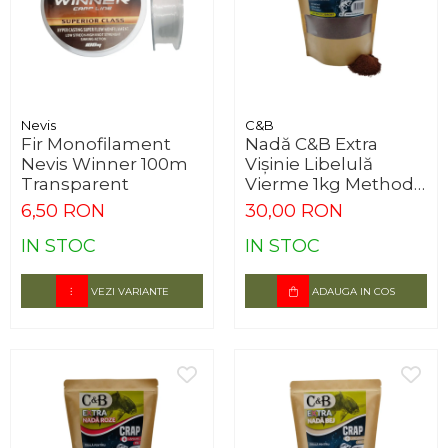
Nevis
C&B
Fir Monofilament
Nadă C&B Extra
Nevis Winner 100m
Vișinie Libelulă
Transparent
Vierme 1kg Method
Feeder
6,50 RON
30,00 RON
IN STOC
IN STOC
VEZI VARIANTE
ADAUGA IN COS