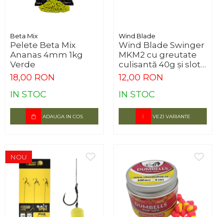
Beta Mix
Wind Blade
Pelete Beta Mix
Wind Blade Swinger
Ananas 4mm 1kg
MKM2 cu greutate
Verde
culisantă 40g și slot
starlet
18,00 RON
12,00 RON
IN STOC
IN STOC
ADAUGA IN COS
VEZI VARIANTE
NOU