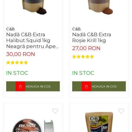
C&B
C&B
Nadă C&B Extra
Nadă C&B Extra
Halibut Squid 1kg
Roșie Krill 1kg
Neagră pentru Ape
27,00 RON
Reci
30,00 RON
IN STOC
IN STOC
ADAUGA IN COS
ADAUGA IN COS