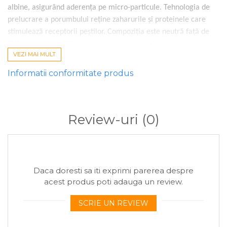
albine, asigurând aderența pe micro-particule. Tehnologia de
prelucrare a porumbului reține zaharurile și proteinele care
stimulează receptorii peștilor. Compoziția este neutră față de
PVA, permițând utilizarea în pungi hidrosolubile.
VEZI MAI MULT
Pentru partide rapide de method feeder, diluați laptele de
Informatii conformitate produs
porumb cu apă de baltă 1:1. Această tehnică asigură o
desfacere explozivă a nadei la impactul cu substratul. Pe ape
sălbatice, utilizați-l pur peste porumbul preparat pentru a
Review-uri
(0)
masca mirosurile străine.
Specificații Tehnice
Producător: Fabrica de Nada
Tip: Aditiv lichid (LPD)
Daca doresti sa iti exprimi parerea despre
Aromă: Ananas
acest produs poti adauga un review.
Volum: 500ml
Textură: Vâscoasă
SCRIE UN REVIEW
Solubilitate: Progresivă
PVA Friendly: Da