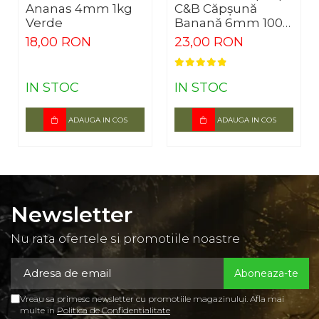
Ananas 4mm 1kg
C&B Căpșună
Verde
Banană 6mm 100
bucăți
18,00 RON
23,00 RON
IN STOC
IN STOC
ADAUGA IN COS
ADAUGA IN COS
Newsletter
Nu rata ofertele si promotiile noastre
Vreau sa primesc newsletter cu promotiile magazinului. Afla mai
multe in
Politica de Confidentialitate