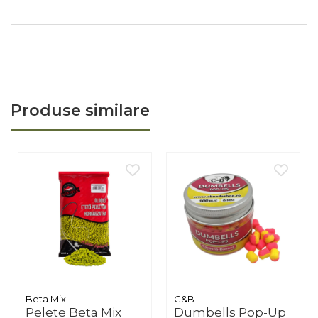
Dozaj: 50-150ml / kg nadă
Acest aditiv este perfect pentru pescarii care doresc o atracție
vizuală și olfactivă puternică în ape calde, dar nu este
recomandat pentru pescuitul de finisaj în ape extrem de reci.
Produse similare
Beta Mix
C&B
Pelete Beta Mix
Dumbells Pop-Up