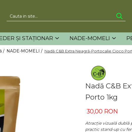
EDER ȘI STAȚIONAR
NADE-MOMELI
P
ă /
NADE-MOMELI /
Nadă C&B Extra Neagră-Portocalie Cioco Por
Nadă C&B Ext
Porto 1kg
30,00 RON
Atracție vizuală dublă 
practic stand-up cu fe