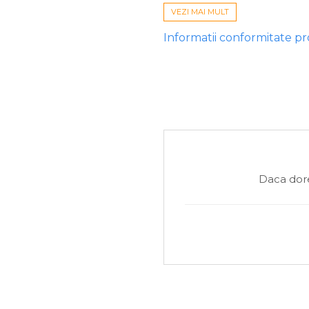
Culoare: Neagră / Portocalie
VEZI MAI MULT
Ingrediente: Făină pește, pel
Informatii conformitate p
Tehnică: Method Feeder, Coșu
Sezon: Primăvară, Vară, Toa
Ambalaj: Pungă stand-up cu 
Produsul este ideal pentru pescu
de reci și limpezi.
Daca dore