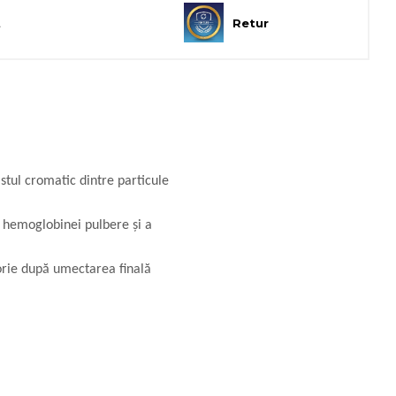
t
Retur
stul cromatic dintre particule
a hemoglobinei pulbere și a
orie după umectarea finală