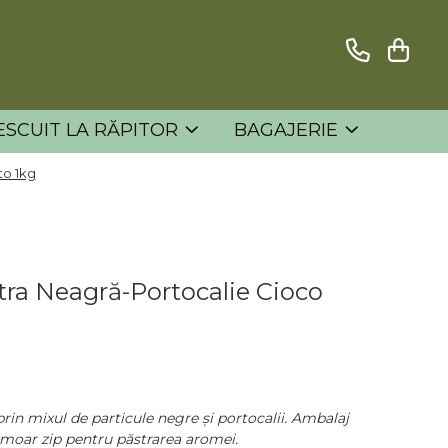
ESCUIT LA RĂPITOR
BAGAJERIE
to 1kg
ra Neagră-Portocalie Cioco
prin mixul de particule negre și portocalii. Ambalaj
rmoar zip pentru păstrarea aromei.