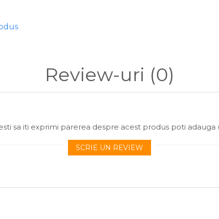
ete zdrobite, SPD, melasă, rapiță, hemoglobină
rodus
leț, Naditor
mnă
fermoar zip
Review-uri
(0)
itul la crap pe lacuri cu apă de adâncime medie vara, însă nu oferă 
sti sa iti exprimi parerea despre acest produs poti adauga 
SCRIE UN REVIEW