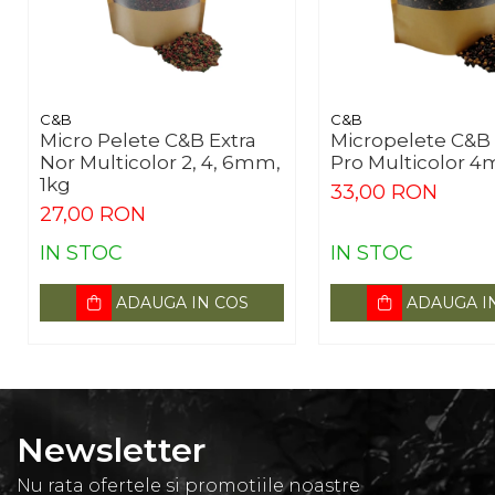
C&B
C&B
Micro Pelete C&B Extra
Micropelete C&B 
Nor Multicolor 2, 4, 6mm,
Pro Multicolor 4
1kg
33,00 RON
27,00 RON
IN STOC
IN STOC
ADAUGA IN COS
ADAUGA I
Newsletter
Nu rata ofertele si promotiile noastre