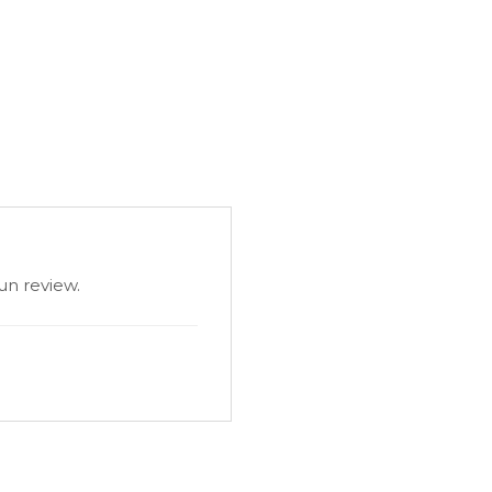
rezultate optime în ape extrem
un review.