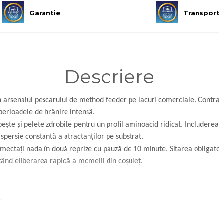
Garantie
Transpor
Descriere
în arsenalul pescarului de method feeder pe lacuri comerciale. Contra
 perioadele de hrănire intensă.
ește și pelete zdrobite pentru un profil aminoacid ridicat. Includere
ispersie constantă a atractanților pe substrat.
mectați nada în două reprize cu pauză de 10 minute. Sitarea obligat
tând eliberarea rapidă a momelii din coșuleț.
e