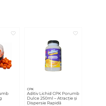
CPK
rumb
Aditiv Lichid CPK Porumb
g
Dulce 250ml – Atracție și
Dispersie Rapidă