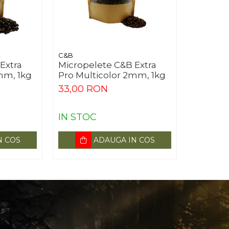
C&B
Extra
Micropelete C&B Extra
mm, 1kg
Pro Multicolor 2mm, 1kg
33,00 RON
IN STOC
N COS
ADAUGA IN COS