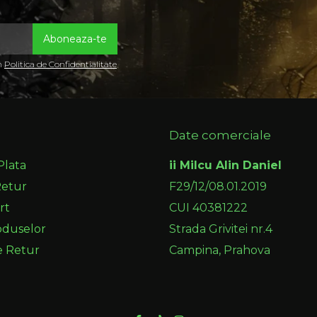
in
Politica de Confidentialitate
Date comerciale
Plata
ii Milcu Alin Daniel
Retur
F29/12/08.01.2019
rt
CUI 40381222
oduselor
Strada Grivitei nr.4
e Retur
Campina, Prahova