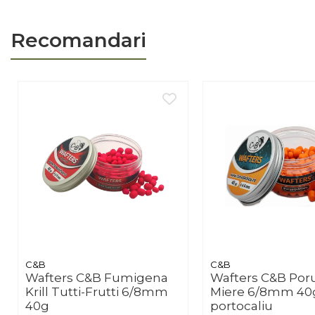
Recomandari
C&B
C&B
Wafters C&B Fumigena
Wafters C&B Po
Krill Tutti-Frutti 6/8mm
Miere 6/8mm 40
40g
portocaliu