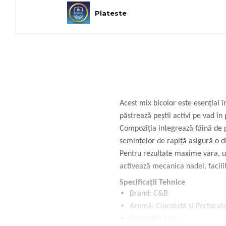
Plateste
Acest mix bicolor este esențial 
păstrează peștii activi pe vad în
Compoziția integrează făină de p
semințelor de rapiță asigură o d
Pentru rezultate maxime vara, u
activează mecanica nadei, facili
Specificații Tehnice
Brand: C&B
Aromă: Ciocolată și Portocal
Greutate: 1 kg