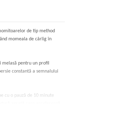
 momitoarelor de tip method
ejând momeala de cârlig în
 melasă pentru un profil
persie constantă a semnalului
pe cu o pauză de 10 minute
extură aerată care accelerează