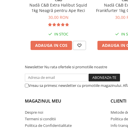
Nadă C&B Extra Halibut Squid
Nadă C&B Ex
1kg Neagră pentru Ape Reci
Frankfurter 1kg C
30,00 RON
30,00
IN STOC
IN 
ADAUGA IN COS
ADAUGA IN 
Newsletter
Nu rata ofertele si promotiile noastre
Vreau sa primesc newsletter cu promotiile magazinului. Af
MAGAZINUL MEU
CLIENTI
Despre noi
Metode de
Termeni si conditii
Politica d
Politica de Confidentialitate
Info trans