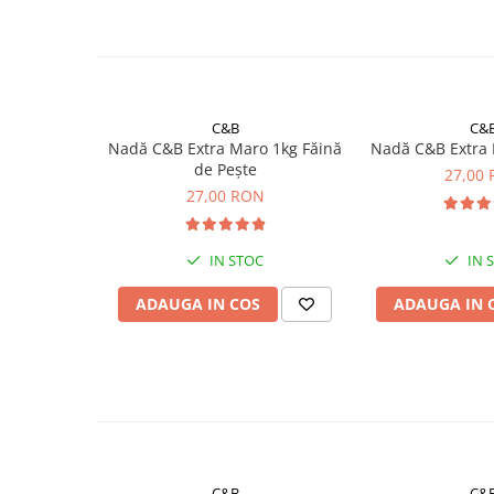
Aromă: Libelulă și Vierme
Greutate: 1kg
Ingrediente principale: Făină de pește, micropel
melasă, grâu
C&B
C&
Culoare: Vișinie
Nadă C&B Extra Maro 1kg Făină
Nadă C&B Extra R
Ambalaj: Pungă cu fermoar zip
de Pește
27,00
Tehnică: Method feeder, coșuleț, momitor
27,00 RON
Acest produs este ideal pentru pescuitul crapului pe b
IN STOC
IN 
toamna, însă nu oferă rezultate optime în ape extrem
foarte mare.
ADAUGA IN COS
ADAUGA IN 
C&B
C&