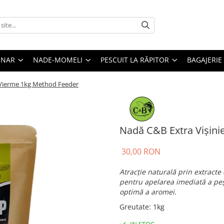
ONAR
NADE-MOMELI
PESCUIT LA RĂPITOR
BAGAJERIE
ă Vierme 1kg Method Feeder
Nadă C&B Extra Vișini
30,00 RON
Atracție naturală prin extracte
pentru apelarea imediată a peș
optimă a aromei.
Greutate
:
1kg