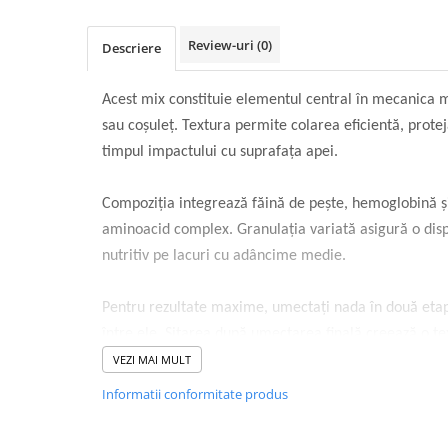
Review-uri
(0)
Descriere
Acest mix constituie elementul central în mecanica
sau coșuleț. Textura permite colarea eficientă, prot
timpul impactului cu suprafața apei.
Compoziția integrează făină de pește, hemoglobină și
aminoacid complex. Granulația variată asigură o dis
nutritiv pe lacuri cu adâncime medie.
Pentru rezultate maxime, umectați nada în două eta
între ele. Sitarea după umectarea finală creează o t
eliberarea particulelor în coloana de apă.
VEZI MAI MULT
Specificații Tehnice
Informatii conformitate produs
Brand: C&B
Tip: Extra Vișinie