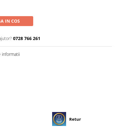
A IN COS
ajutor?
0728 766 261
informatii
Retur