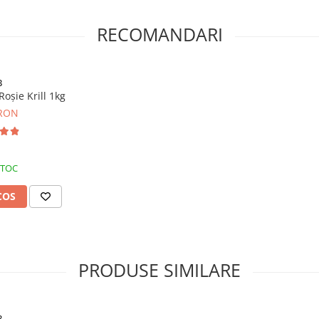
RECOMANDARI
ete 2mm, rapiță, hemoglobină,
B
oșie Krill 1kg
 RON
ălți comerciale vara și
STOC
 de reci sau pe râuri cu debit
COS
PRODUSE SIMILARE
B