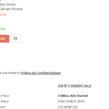
tra Oranj
ârnați Picanți
 RON
STOC
COS
la mai multe in
Politica de Confidentialitate
DATE COMERCIALE
 Plata
ii Milcu Alin Daniel
e Retur
F29/12/08.01.2019
port
CUI 40381222