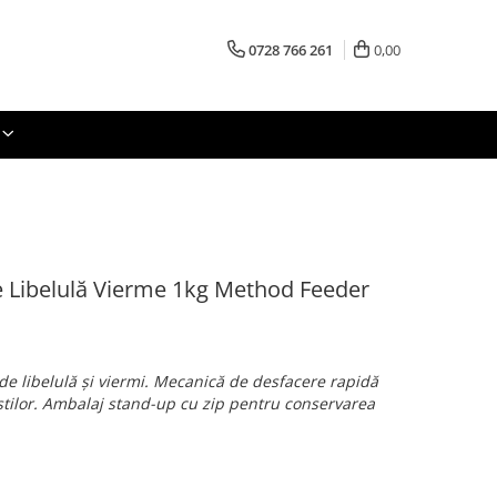
0728 766 261
0,00
e Libelulă Vierme 1kg Method Feeder
 de libelulă și viermi. Mecanică de desfacere rapidă
tilor. Ambalaj stand-up cu zip pentru conservarea