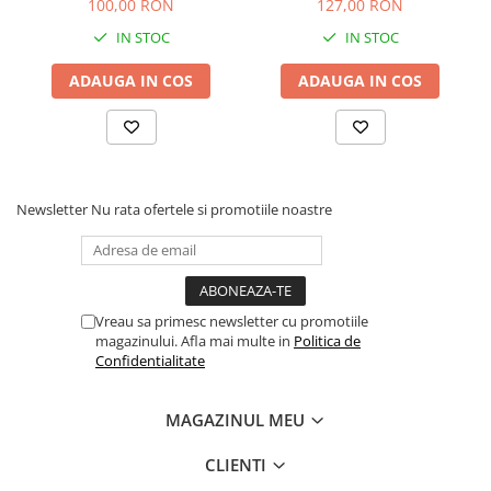
100,00 RON
127,00 RON
Recomandări de Utilizare
Echipare:
Optimă pentru lansete de tip Medium sau
IN STOC
IN STOC
Medium-Heavy.
ADAUGA IN COS
ADAUGA IN COS
Ape vizate:
Lacuri comerciale, bălți și râuri cu debit
mediu.
Specii țintă:
Ciortan, Caras, Plătică, Somn de talie
mică/medie.
Newsletter
Nu rata ofertele si promotiile noastre
🛒
Adaugă în coș Mulineta Saimino BR 6000
–
Performanță fluidă și control total în fiecare drill!
Vreau sa primesc newsletter cu promotiile
magazinului. Afla mai multe in
Politica de
Confidentialitate
MAGAZINUL MEU
CLIENTI