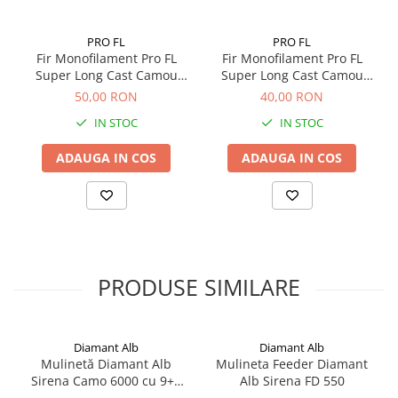
precisă în același punct la fiecare lansare.
PRO FL
PRO FL
Versatilitate:
Vine echipată cu tambur principal din
Fir Monofilament Pro FL
Fir Monofilament Pro FL
aluminiu (pentru durabilitate) și tambur de rezervă din
Super Long Cast Camou
Super Long Cast Camou
grafit (pentru adaptarea rapidă la un alt diametru de
0.30mm 1200m
0.25mm 1200m
50,00 RON
40,00 RON
fir).
IN STOC
IN STOC
Specificații Tehnice
ADAUGA IN COS
ADAUGA IN COS
Caracteristică
Detalii Tehice
Număr Rulmenți
12 + 1
Forță de Frânare (Max Drag)
10 kg
Greutate
405 g
Raport Recuperare
4.7:1
PRODUSE SIMILARE
Tambur Principal
Aluminiu
Tambur Rezervă
Grafit
Capacitate Fir
0.40mm/220m, 0.50/175m
Diamant Alb
Diamant Alb
Mulinetă Diamant Alb
Mulineta Feeder Diamant
Sirena Camo 6000 cu 9+1
Alb Sirena FD 550
rulmenți