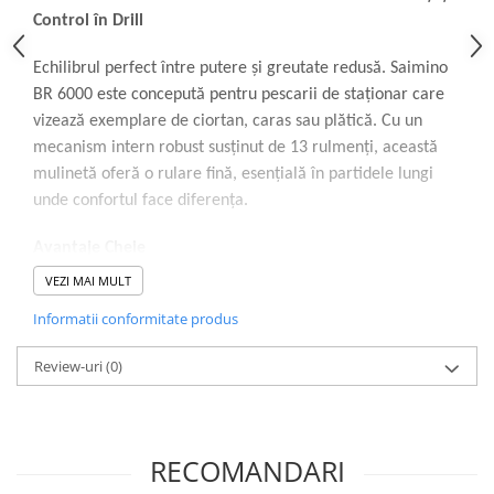
Control în Drill
Echilibrul perfect între putere și greutate redusă. Saimino
BR 6000 este concepută pentru pescarii de staționar care
vizează exemplare de ciortan, caras sau plătică. Cu un
mecanism intern robust susținut de 13 rulmenți, această
mulinetă oferă o rulare fină, esențială în partidele lungi
unde confortul face diferența.
Avantaje Cheie
Funcționare Constantă:
Cei 13 rulmenți reduc frecarea
VEZI MAI MULT
internă, asigurând o recuperare fluidă chiar și sub
Informatii conformitate produs
sarcină.
Review-uri
(0)
Sistem de Frânare Puternic:
Frâna de 10 kg îți oferă
siguranța necesară pentru a controla drill-urile cu crapi
bătăioși (ciortani).
Precizie la Lansare:
Clipsul integrat pe tambur îți
RECOMANDARI
permite să "blochezi" distanța, asigurând o nădire