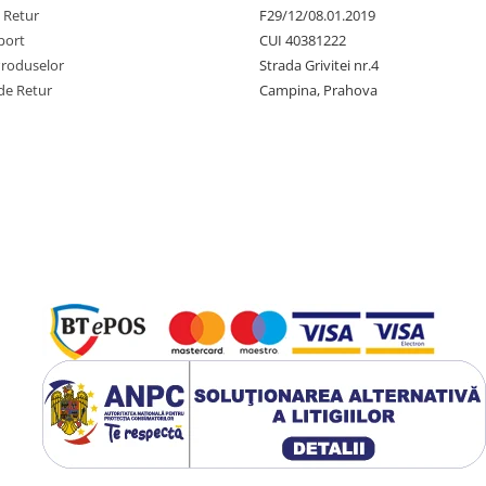
e Retur
F29/12/08.01.2019
port
CUI 40381222
Produselor
Strada Grivitei nr.4
de Retur
Campina, Prahova
ază singuri monturile și
de bune practici implică
esta pentru a evita
utilizarea conului fără a
mișcare a forfacului, fapt ce
area periodică a elasticității
.