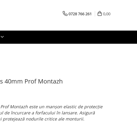
0728 766 261
0,00
ves 40mm Prof Montazh
Prof Montazh este un manșon elastic de protecție
l de încurcare a forfacului în lansare. Asigură
i protejează nodurile critice ale monturii.