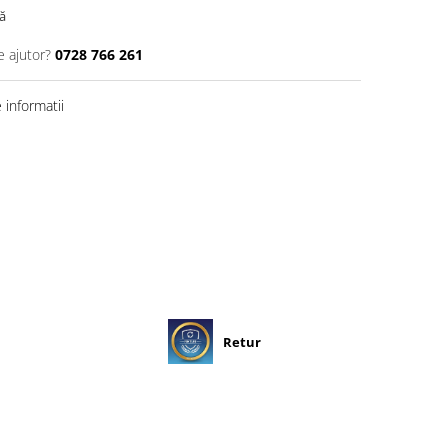
ă
e ajutor?
0728 766 261
informatii
Retur