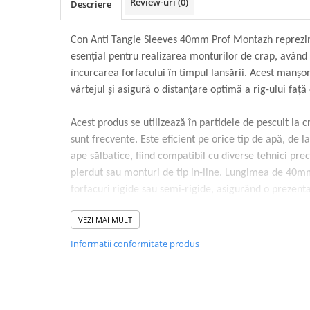
Review-uri
(0)
Descriere
Con Anti Tangle Sleeves 40mm Prof Montazh reprezin
esențial pentru realizarea monturilor de crap, având 
încurcarea forfacului în timpul lansării. Acest manșo
vârtejul și asigură o distanțare optimă a rig-ului față
Acest produs se utilizează în partidele de pescuit la c
sunt frecvente. Este eficient pe orice tip de apă, de 
ape sălbatice, fiind compatibil cu diverse tehnici pr
pierdut sau monturi de tip in-line. Lungimea de 40m
forfacuri rigide sau semi-rigide, asigurând o prezent
VEZI MAI MULT
Caracteristici de utilizare:
Previne încurcarea firului textil sau a monofilamen
Informatii conformitate produs
Protejează nodul de șocul impactului cu apa.
Facilitează schimbarea rapidă a forfacului prin cul