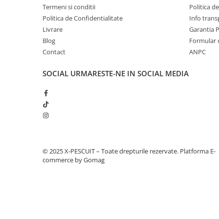
Termeni si conditii
Politica d
Tip produs: Manșon anti-tangle (con)
Politica de Confidentialitate
Info trans
Livrare
Garantia 
Ambalaj: 11buc
Blog
Formular 
Culoare: Camuflaj / Neutru
Contact
ANPC
Destinație: Monturi crap
SOCIAL
URMARESTE-NE IN SOCIAL MEDIA
Produsul este destinat pescarilor care își confecțione
urmăresc o prezentare impecabilă a nadei. Manualul 
umezirea vârtejului înainte de a trage conul peste ac
deteriorarea materialului. O greșeală frecventă este 
verifica dacă acesta blochează complet libertatea de 
poate afecta mecanica monturii. Se recomandă verific
© 2025 X-PESCUIT – Toate drepturile rezervate.
Platforma E-
commerce by Gomag
materialului după expunerea prelungită la radiații UV