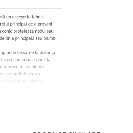
tă un accesoriu tehnic
rolul principal de a preveni
n conic protejează nodul sau
 de linia principală sau plumb.
rap unde lansările la distanță
la lacuri comerciale până la
ecum pescuitul cu plumb
m este optimă pentru
are corectă pe substrat.
tului în jurul plumbului.
isarea pe vârtej.