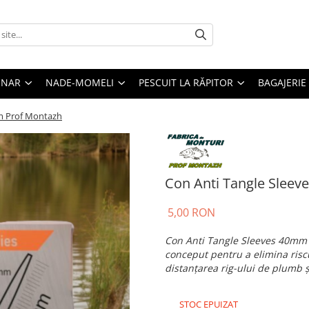
ONAR
NADE-MOMELI
PESCUIT LA RĂPITOR
BAGAJERIE
m Prof Montazh
Con Anti Tangle Slee
5,00 RON
Con Anti Tangle Sleeves 40mm 
conceput pentru a elimina riscu
distanțarea rig-ului de plumb ș
STOC EPUIZAT