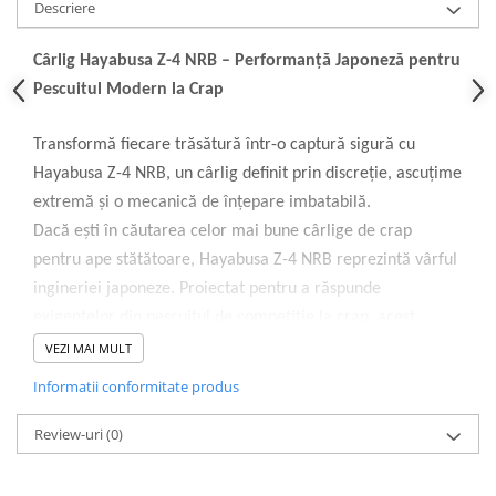
Descriere
Cârlig Hayabusa Z-4 NRB – Performanță Japoneză pentru
Pescuitul Modern la Crap
Transformă fiecare trăsătură într-o captură sigură cu
Hayabusa Z-4 NRB, un cârlig definit prin discreție, ascuțime
extremă și o mecanică de înțepare imbatabilă.
Dacă ești în căutarea celor mai bune cârlige de crap
pentru ape stătătoare, Hayabusa Z-4 NRB reprezintă vârful
ingineriei japoneze. Proiectat pentru a răspunde
exigențelor din pescuitul de competiție la crap, acest
model cu ochet oferă echilibrul perfect între un profil
VEZI MAI MULT
subțire și o rezistență structurală care previne îndreptarea
Informatii conformitate produs
cârligului în dril.
Review-uri
(0)
De ce să alegi Hayabusa Z-4 NRB pentru monturile tale?