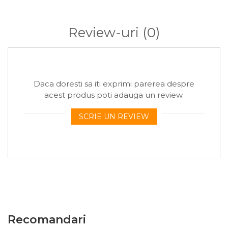
• pescuit recreativ sau concurs
• zone fără sau cu substrat ușor mâlos
Review-uri
(0)
• lansări repetate la aceeași distanță
Construcția include tijă lungă pentru stabilizare în aer. Ajută la
menținerea direcției și reduce încurcarea forfacului. Corpul
methodului permite încărcarea cu nadă fină sau micropelete
Daca doresti sa iti exprimi parerea despre
hidratate.
acest produs poti adauga un review.
După contactul cu apa, nada începe desfacerea controlată.
Creează pat activ în jurul cârligului.
SCRIE UN REVIEW
Ingineria produsului:
• corp compact pentru fixarea nadei
• tijă rigidă pentru zbor stabil
• distribuție uniformă după impact
• compatibil monturi method clasice
Specificații tehnice:
Recomandari
• tip produs: momitor method feeder