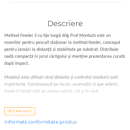
Descriere
Method Feeder S cu tije lungă 60g Prof Montazh este un
momitor pentru pescuit staționar la method feeder, conceput
pentru lansări la distanță și stabilitate pe substrat. Distribuie
nadă compactă în jurul cârligului și menține prezentarea curată
după impact.
Modelul este utilizat când distanța și controlul monturii sunt
importante. Funcționează pe lacuri, acumulări și ape adânci.
Poate fi folosit atât pe vreme calmă, cât și în vânt.
Se potrivește pescuitului la crap, caras și plătică. Permite
VEZI MAI MULT
folosirea momelilor mici, wafter sau pop up fin.
Utilizare tipică:
Informatii conformitate produs
• pescuit la method feeder pe lacuri comerciale