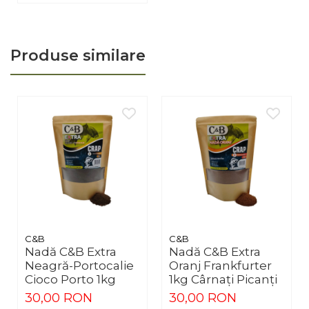
Întreținere
• clătește după pescuit în ape mâloase
• usucă înainte de depozitare
Limitări
Produse similare
• nu este destinat curenților puternici de râu
Greșeli frecvente
• nadă prea uscată nu se compactează
• nadă prea umedă nu se eliberează corect
C&B
C&B
Nadă C&B Extra
Nadă C&B Extra
Neagră-Portocalie
Oranj Frankfurter
Cioco Porto 1kg
1kg Cârnați Picanți
30,00 RON
30,00 RON