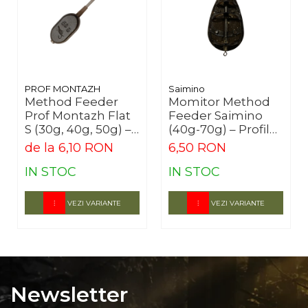
🛒
Echipează-te cu Prof Montazh Flat B și mărește ritmul
trăsăturilor!
PROF MONTAZH
Saimino
Method Feeder
Momitor Method
Prof Montazh Flat
Feeder Saimino
S (30g, 40g, 50g) –
(40g-70g) – Profil
Prezentare
Aerodinamic
de la 6,10 RON
6,50 RON
Perfectă
IN STOC
IN STOC
VEZI VARIANTE
VEZI VARIANTE
Newsletter