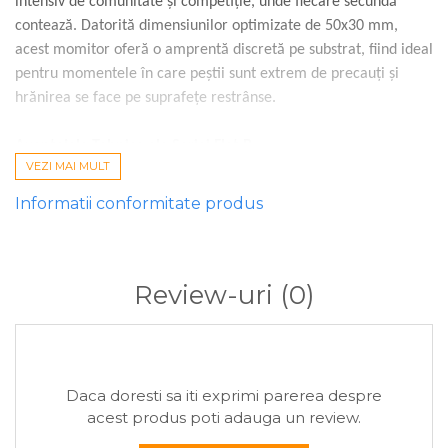
intensiv de comunitate și competiție, unde fiecare secundă
contează. Datorită dimensiunilor optimizate de 50x30 mm,
acest momitor oferă o amprentă discretă pe substrat, fiind ideal
pentru momentele în care peștii sunt extrem de precauți și
hrănirea se face pe suprafețe restrânse.
Avantajele Tehnice ale Seriei Flat B
VEZI MAI MULT
Design Compact (50x30mm):
Perfect pentru o grupare
strânsă a nadei. Concentrează peștele exact pe momeala de
Informatii conformitate produs
cârlig.
Desfacere de Tip „Explozie”:
Amplasarea strategică a tijelor
de 4mm grosime permite apei să dizolve uniform punțile de
Review-uri
(0)
nadă, eliberând momeala rapid după impact.
Poziționare Hidrodynamică:
Forma Flat B opune rezistență
minimă în curent sau la recuperare și se așază întotdeauna
cu plumbul în jos, indiferent de denivelările substratului.
Daca doresti sa iti exprimi parerea despre
acest produs poti adauga un review.
Adaptabilitate pe Bălți Comerciale:
Structura rezistentă
face față drill-urilor repetate și ritmului alert din cadrul