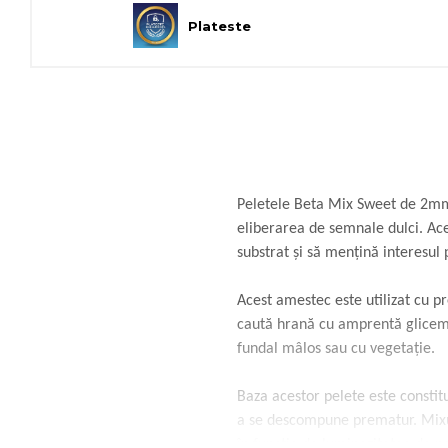
Plateste
Peletele Beta Mix Sweet de 2mm 
eliberarea de semnale dulci. Aces
substrat și să mențină interesul p
Acest amestec este utilizat cu p
caută hrană cu amprentă glicemi
fundal mâlos sau cu vegetație.
Baza acestor pelete este constitu
a se descompune prematur. Mixul d
în funcție de luminozitatea de p