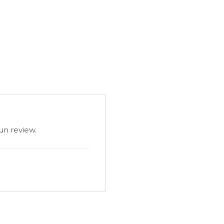
un review.
i pentru partide recreative. Este
rasul, care răspund pozitiv la
 lichidul se scurge integral. Se
n nucleul granulei. O greșeală
dă sau la plutirea granulelor