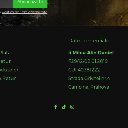
in
Politica de Confidentialitate
Date comerciale
Plata
ii Milcu Alin Daniel
Retur
F29/12/08.01.2019
oduselor
CUI 40381222
e Retur
Strada Grivitei nr.4
Campina, Prahova