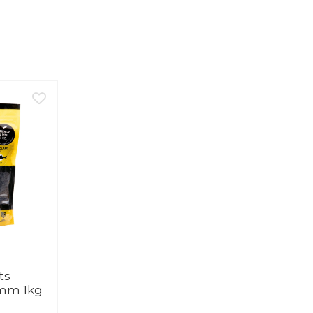
ts
2mm 1kg