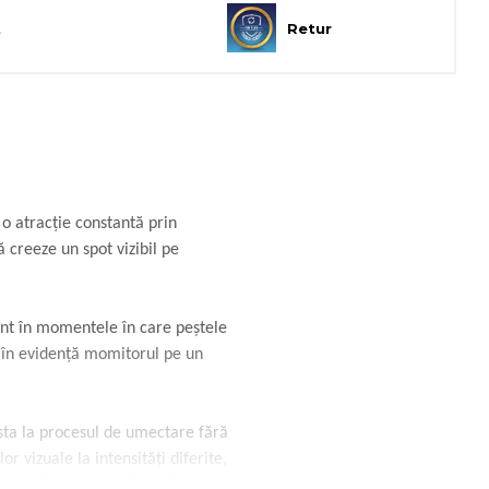
t
Retur
o atracție constantă prin
 creeze un spot vizibil pe
ient în momentele în care peștele
 în evidență momitorul pe un
ista la procesul de umectare fără
 vizuale la intensități diferite,
e o desfacere rapidă după