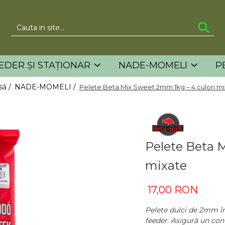
EDER ȘI STAȚIONAR
NADE-MOMELI
P
să /
NADE-MOMELI /
Pelete Beta Mix Sweet 2mm 1kg – 4 culori m
Pelete Beta 
mixate
17,00 RON
Pelete dulci de 2mm în
feeder. Asigură un cont