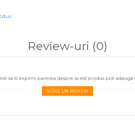
rodus
Review-uri
(0)
sti sa iti exprimi parerea despre acest produs poti adauga 
care practică stilul feeder, fiind potrivit atât pentru competiții, cât ș
SCRIE UN REVIEW
e vizează specii de talie medie și mare, precum crapul, platica sau ca
tele trebuie acoperite cu apă timp de aproximativ 2 minute, după care
minute într-o cutie cu capac pentru ca umiditatea să pătrundă până î
ediat după scurgerea apei, fapt ce poate duce la o desfacere prea rapi