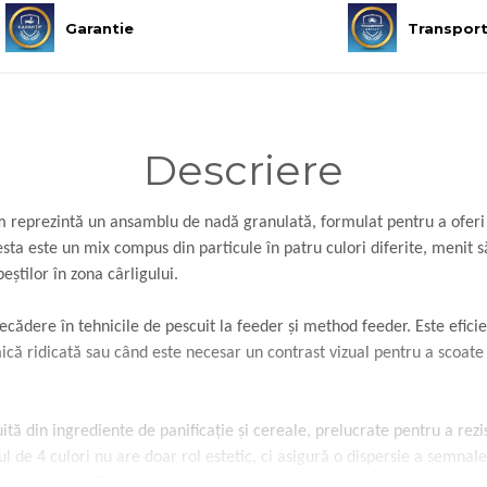
Garantie
Transpor
Descriere
reprezintă un ansamblu de nadă granulată, formulat pentru a oferi 
ta este un mix compus din particule în patru culori diferite, menit să
eștilor în zona cârligului.
recădere în tehnicile de pescuit la feeder și method feeder. Este efic
că ridicată sau când este necesar un contrast vizual pentru a scoate
ită din ingrediente de panificație și cereale, prelucrate pentru a rez
e 4 culori nu are doar rol estetic, ci asigură o dispersie a semnalelor
e fundul apei. Textura finală după pregătire este colantă, dar permit