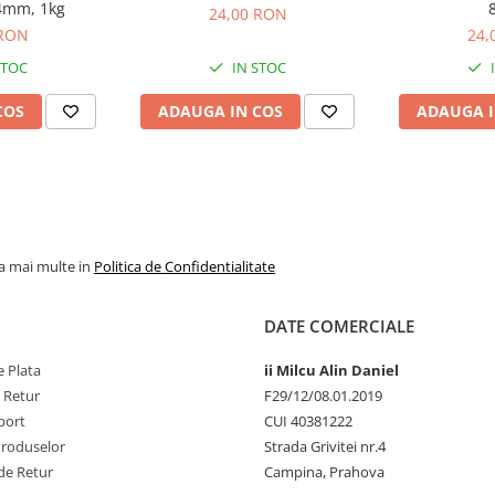
ră pentru a asigura
 4mm, 1kg
24,00 RON
 RON
24,
STOC
IN STOC
 obține o textură colantă,
COS
ADAUGA IN COS
ADAUGA I
veni oxidarea uleiurilor de
în ape cu turbiditate foarte
la mai multe in
Politica de Confidentialitate
DATE COMERCIALE
, fapt ce poate bloca procesul
 Plata
ii Milcu Alin Daniel
e Retur
F29/12/08.01.2019
port
CUI 40381222
Produselor
Strada Grivitei nr.4
minând peștii să caute activ
de Retur
Campina, Prahova