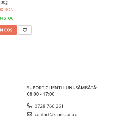
800g
00 RON
IN STOC
N COS
SUPORT CLIENTI
LUNI-SÂMBĂTĂ:
08:00 - 17:00
0728 766 261
contact@x-pescuit.ro