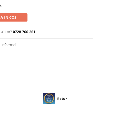
ă
A IN COS
 ajutor?
0728 766 261
informatii
Retur