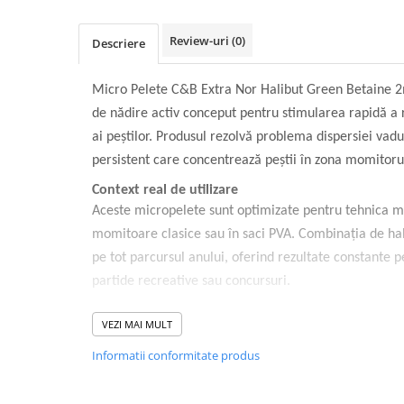
Review-uri
(0)
Descriere
Micro Pelete C&B Extra Nor Halibut Green Betaine 2
de nădire activ conceput pentru stimularea rapidă a re
ai peștilor. Produsul rezolvă problema dispersiei vad
persistent care concentrează peștii în zona momitoru
Context real de utilizare
Aceste micropelete sunt optimizate pentru tehnica me
momitoare clasice sau în saci PVA. Combinația de hali
pe tot parcursul anului, oferind rezultate constante 
partide recreative sau concursuri.
Ingineria produsului
VEZI MAI MULT
Micro Pelete C&B Extra Nor Halibut Green Betaine 2
Informatii conformitate produs
bazată pe proteine de înaltă calitate și atractanți n
asigură o descompunere treptată, eliberând particule
stimulează apetitul fără a hrăni excesiv peștele.