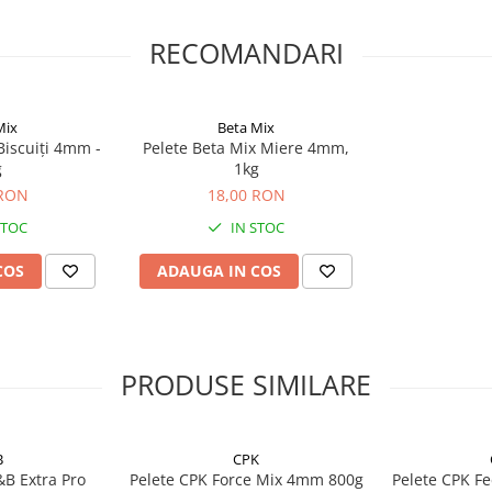
inuu, în timp ce aroma intensă
RECOMANDARI
substrat. Această densitate a
ru perioade lungi de timp.
Mix
Beta Mix
Biscuiți 4mm -
Pelete Beta Mix Miere 4mm,
g
1kg
 RON
18,00 RON
STOC
IN STOC
COS
ADAUGA IN COS
ază crapul, carasul sau
PRODUSE SIMILARE
care au nevoie de o nadă cu
B
CPK
&B Extra Pro
Pelete CPK Force Mix 4mm 800g
Pelete CPK F