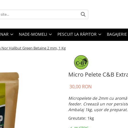
ONAR
NADE-MOMELI
PESCUIT LA RĂPITOR
BAGAJERIE
a Nor Halibut Green Betaine 2 mm, 1 Kg
Micro Pelete C&B Extr
30,00 RON
Micropelete de 2mm cu aromă d
feeder. Creează un nor persiste
Ambalaj 1kg, ușor de preparat.
Greutate
:
1kg