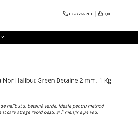
0728 766 261
0,00
a Nor Halibut Green Betaine 2 mm, 1 Kg
e halibut și betaină verde, ideale pentru method
nt care atrage rapid peștii și îi menține pe vad.