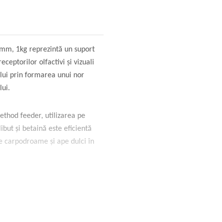
mm, 1kg reprezintă un suport
ceptorilor olfactivi și vizuali
ului prin formarea unui nor
lui.
thod feeder, utilizarea pe
but și betaină este eficientă
pe carpodroame și ape dulci în
mm, 1kg utilizează o formulă
aturali. Diametrul de 2mm
 fine de betaină care