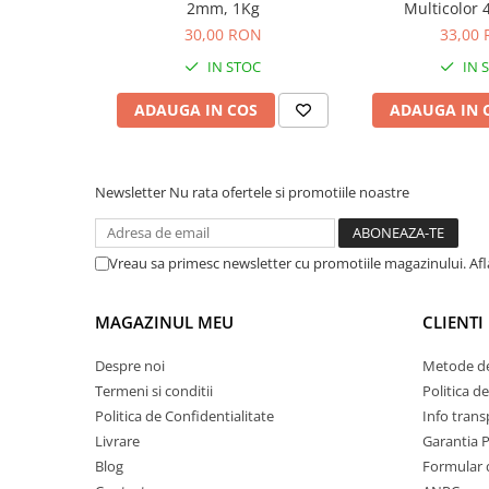
Încărcați micropeletele în momitor prin presare ușoa
2mm, 1Kg
Multicolor
eliberarea imediată a norului după contactul cu apa.
30,00 RON
33,00
Personalizare
IN STOC
IN 
Hidratați granulele prin pulverizare treptată pentru a
ADAUGA IN COS
ADAUGA IN 
optimă pentru lansări la distanțe mari.
Întreținere
Închideți etanș ambalajul după utilizare pentru a pre
Newsletter
Nu rata ofertele si promotiile noastre
halibut și uscarea betainei.
Limitări
Eficiența vizuală a norului verde poate fi mai scăzută 
Vreau sa primesc newsletter cu promotiile magazinului. Af
mare sau pe substrat cu vegetație abundentă.
MAGAZINUL MEU
Greșeli frecvente
CLIENTI
Utilizarea unei cantități excesive de apă la umectare
Despre noi
Metode de
de eliberare a particulelor fine.
Termeni si conditii
Politica d
Întrebare frecventă
Politica de Confidentialitate
Info trans
Cum ajută betaina din micropeletele C&B la pescuit?
Livrare
Garantia 
Betaina acționează ca un stimulent de hrănire, deter
Blog
Formular 