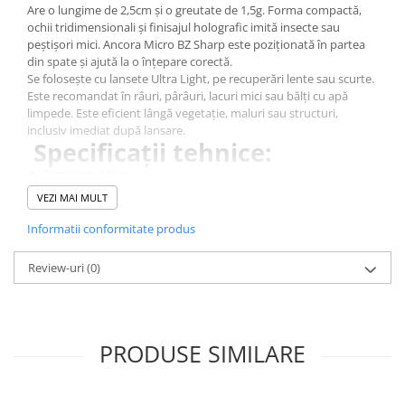
Are o lungime de 2,5cm și o greutate de 1,5g. Forma compactă,
ochii tridimensionali și finisajul holografic imită insecte sau
peștișori mici. Ancora Micro BZ Sharp este poziționată în partea
din spate și ajută la o înțepare corectă.
Se folosește cu lansete Ultra Light, pe recuperări lente sau scurte.
Este recomandat în râuri, pârâuri, lacuri mici sau bălți cu apă
limpede. Este eficient lângă vegetație, maluri sau structuri,
inclusiv imediat după lansare.
Specificații tehnice:
Lungime: 2,5 cm
Greutate: 1,5 g
VEZI MAI MULT
Tip nălucă: micro vobler
Categorie: Ultra Light
Informatii conformitate produs
Ancora: Micro BZ Sharp x 1
Specii vizate: clean, păstrăv, biban
Review-uri
(0)
PRODUSE SIMILARE