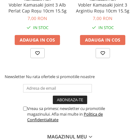
Vobler Kamasaki Joint 3 Alb
Vobler Kamasaki Joint 3
Lungime: 8 cm
Perlat Cap Roșu 10cm 15.5g
Argintiu Roșu 10cm 15.5g
Greutate: 12 g
7,00 RON
7,00 RON
Adâncime evoluție: 1,5–2 m
IN STOC
IN STOC
Comportament: Plutitor în repaus
Tip nalucă: Shad, Deep Diver
ADAUGA IN COS
ADAUGA IN COS
2 ancore WMC
Tip pescuit: Spinning
Specii: știucă, șalău, biban, som
Newsletter
Nu rata ofertele si promotiile noastre
Vreau sa primesc newsletter cu promotiile
magazinului. Afla mai multe in
Politica de
Confidentialitate
MAGAZINUL MEU