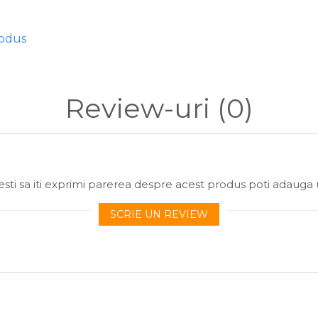
rodus
Review-uri
(0)
m
mn
sti sa iti exprimi parerea despre acest produs poti adauga 
tului la răpitori pe praguri adânci unde controlul precis al greutății e
SCRIE UN REVIEW