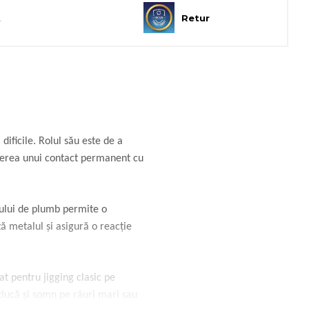
t
Retur
dificile. Rolul său este de a
inerea unui contact permanent cu
pului de plumb permite o
ă metalul și asigură o reacție
t pentru jigging clasic pe
știucă și somn pe râuri mari sau