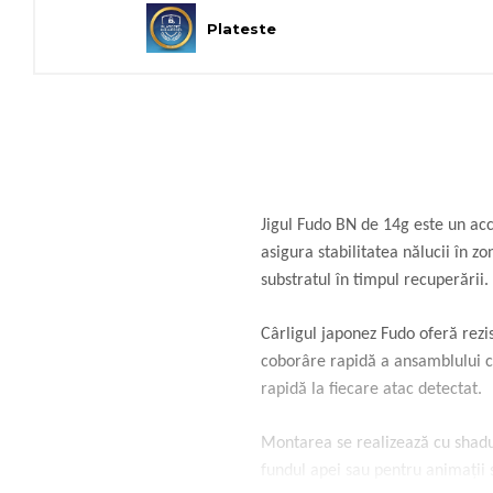
Plateste
Jigul Fudo BN de 14g este un acce
asigura stabilitatea nălucii în
substratul în timpul recuperării.
Cârligul japonez Fudo oferă rezi
coborâre rapidă a ansamblului că
rapidă la fiecare atac detectat.
Montarea se realizează cu shadur
fundul apei sau pentru animații 