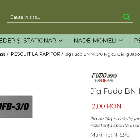
EDER ȘI STAȚIONAR
NADE-MOMELI
P
să /
PESCUIT LA RĂPITOR /
Jig Fudo BN Nr.3/0 14g cu Cârlig Jap
Jig Fudo BN N
2,00 RON
Jig de 14g cu cârlig ja
rezistență sporită în dri
Marime
:
NR.3/0