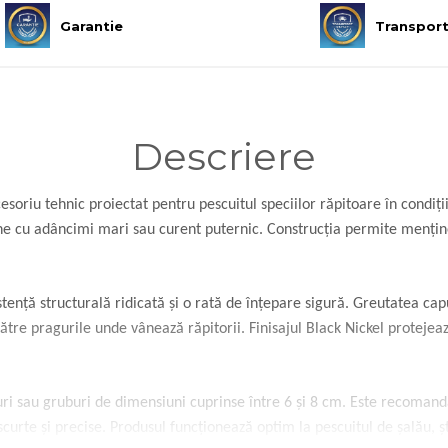
Garantie
Transpor
Descriere
soriu tehnic proiectat pentru pescuitul speciilor răpitoare în condiții 
 zone cu adâncimi mari sau curent puternic. Construcția permite menț
stență structurală ridicată și o rată de înțepare sigură. Greutatea ca
tre pragurile unde vânează răpitorii. Finisajul Black Nickel protejeaz
i sau gruburi de dimensiuni cuprinse între 6 și 8 cm. Este recomanda
scurte și precise. Produsul funcționează optim la pescuitul de șalău, 