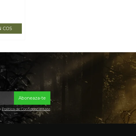
N COS
in
Politica de Confidentialitate