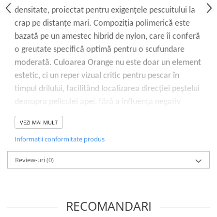
densitate, proiectat pentru exigențele pescuitului la
crap pe distanțe mari. Compoziția polimerică este
bazată pe un amestec hibrid de nylon, care îi conferă
o greutate specifică optimă pentru o scufundare
moderată. Culoarea Orange nu este doar un element
estetic, ci un reper vizual critic pentru pescar în
timpul drilului, facilitând localizarea direcției peștelui
deasupra peliculei apei, fără a influența negativ
prezentarea submersă datorită spectrului de
VEZI MAI MULT
absorbție a luminii la adâncimi medii.
Informatii conformitate produs
Comportament sub sarcină și mediu
Acest fir prezintă o elasticitate controlată (elongație
Review-uri
(0)
medie), factor esențial în absorbția șocurilor
generate de plecările violente ale crapului. Spre
deosebire de firele cu elongație mare care pierd din
RECOMANDARI
senzitivitate, ZEN menține o coeziune moleculară