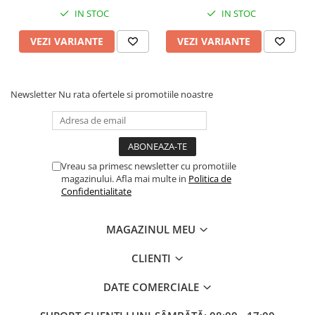
IN STOC
IN STOC
integritatea structurală și rezistența la tracțiune chiar
și după expunerea prelungită la radiația solară pe
VEZI VARIANTE
VEZI VARIANTE
parcursul sezonului de pescuit.
GHID PRACTIC DE SELECȚIE
Newsletter
Nu rata ofertele si promotiile noastre
Diametru
Aplicabilitate Tehnică
(mm)
0.20mm -
Lansări la distanțe extreme (+140m),
Vreau sa primesc newsletter cu promotiile
0.23mm
competiție.
magazinului. Afla mai multe in
Politica de
Confidentialitate
0.25mm -
Utilizare polivalentă (All-round), echilibru î
0.30mm
distanță și siguranță.
MAGAZINUL MEU
CLIENTI
0.35mm -
Rezistență maximă, pescuit plantat sau în
0.40mm
apropierea structurilor.
DATE COMERCIALE