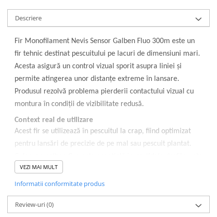
Descriere
Fir Monofilament Nevis Sensor Galben Fluo 300m este un
fir tehnic destinat pescuitului pe lacuri de dimensiuni mari.
Acesta asigură un control vizual sporit asupra liniei și
permite atingerea unor distanțe extreme în lansare.
Produsul rezolvă problema pierderii contactului vizual cu
montura în condiții de vizibilitate redusă.
Context real de utilizare
Acest fir se utilizează în pescuitul la crap, fiind optimizat
pentru lansări de precizie de pe mal sau pescuit plantat.
Culoarea galben fluo este esențială în partidele desfășurate
VEZI MAI MULT
pe timp de noapte sau în amurg. Permite pescarului să
identifice rapid unghiul sub care peștele se deplasează în
Informatii conformitate produs
timpul drilului.
Review-uri
(0)
Ingineria produsului