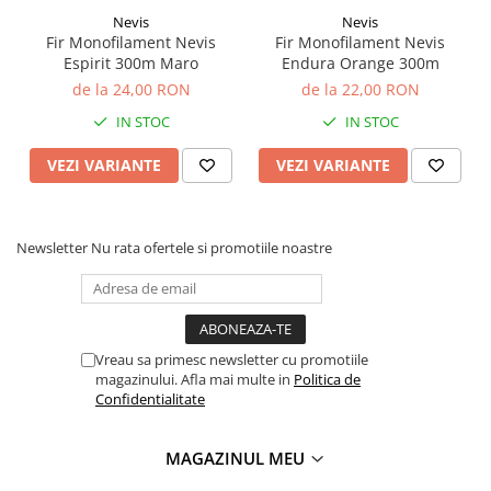
• Elasticitate: Echilibrată
Nevis
Nevis
• Diametru 0.25mm: Rezistență 8.6kg (optimizat pentru
Fir Monofilament Nevis
Fir Monofilament Nevis
Espirit 300m Maro
Endura Orange 300m
distanță)
de la 24,00 RON
de la 22,00 RON
• Diametru 0.30mm: Rezistență 11.9kg (uz universal)
IN STOC
IN STOC
• Diametru 0.35mm: Rezistență 14.9kg (pentru zone cu
agățătură)
VEZI VARIANTE
VEZI VARIANTE
• Diametru 0.40mm: Rezistență 19.5kg (recomandat
pentru plantat)
Profil utilizator
Newsletter
Nu rata ofertele si promotiile noastre
Produsul este destinat pescarilor de crap de nivel mediu și
avansat care practică un stil de pescuit de precizie. Este
compatibil cu echipamentele destinate aruncărilor la
distanță mare unde controlul liniei este critic.
Vreau sa primesc newsletter cu promotiile
magazinului. Afla mai multe in
Politica de
Bune practici
Confidentialitate
Montare
Încărcați firul pe tambur prin scufundarea rolei în apă
MAGAZINUL MEU
pentru a asigura o tensiune constantă și așezare uniformă.