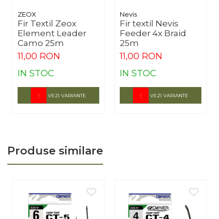
Pachet Extins de Competiție:
Contine 11 bucăți, un volum
ZEOX
Nevis
optim pentru pregătirea monturilor de rezervă.
Fir Textil Zeox
Fir textil Nevis
Element Leader
Feeder 4x Braid
Camo 25m
25m
SPECIFICAȚII TEHNICE
11,00 RON
11,00 RON
Parametru
Detalii Tehnice Owner
IN STOC
IN STOC
Produs
Brand /
OWNER (Fabricat în Japonia)
VEZI VARIANTE
VEZI VARIANTE
Producător
Model / Serie
5180 SSW Straight Eye
Mărime Cârlig
Nr. 6 (Standardul de aur pentru finețe
Produse similare
medie)
Material
Oțel de înaltă densitate cu conținut
Construcție
optim de carbon
Tip Ochet /
Drept (Straight / Inline Eye)