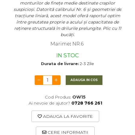
monturilor de finețe medie destinate crapilor
suspicioși. Datorită calibrului Nr. 6 și geometriei de
tracțiune liniară, acest model oferă raportul optim
între greutatea proprie a acului și capacitatea de
reținere structurală în drilurile prelungite. Plic cu 11
bucăți.
Marime
:
NR.6
IN STOC
Durata de livrare:
2-3 Zile
ADAUGA IN COS
Cod Produs:
OW15
Ai nevoie de ajutor?
0728 766 261
ADAUGA LA FAVORITE
CERE INFORMATII