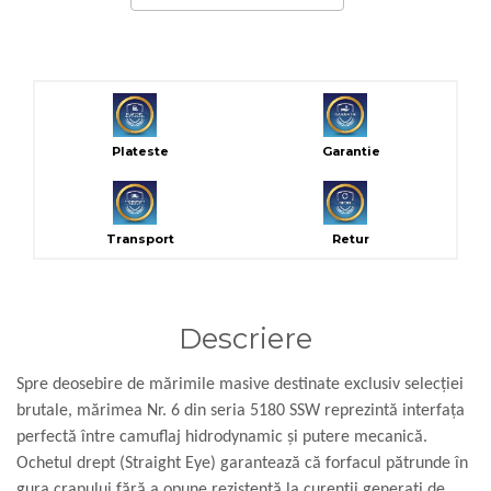
Plateste
Garantie
Transport
Retur
Descriere
Spre deosebire de mărimile masive destinate exclusiv selecției
brutale, mărimea Nr. 6 din seria 5180 SSW reprezintă interfața
perfectă între camuflaj hidrodynamic și putere mecanică.
Ochetul drept (Straight Eye) garantează că forfacul pătrunde în
gura crapului fără a opune rezistență la curenții generați de