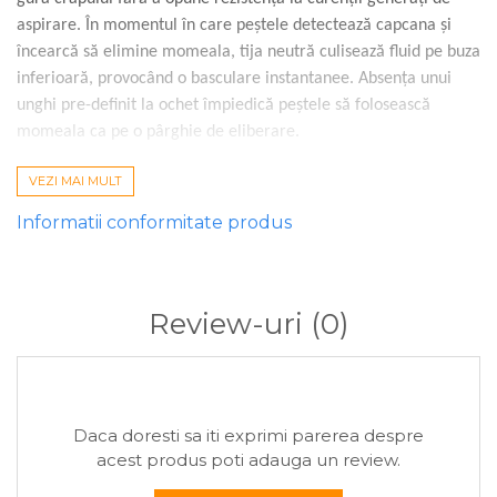
aspirare. În momentul în care peștele detectează capcana și
încearcă să elimine momeala, tija neutră culisează fluid pe buza
inferioară, provocând o basculare instantanee. Absența unui
unghi pre-definit la ochet împiedică peștele să folosească
momeala ca pe o pârghie de eliberare.
VEZI MAI MULT
Strategie de utilizare
Tipuri de ape:
Lacuri comerciale presate, carpodromuri cu
Informatii conformitate produs
regulamente stricte, canale cu vegetație submersă și ape de
râu cu debit mediu.
Specii țintă:
Crap comun și oglindă (4-12 kg), amur de talie
Review-uri
(0)
medie, mreană mare și caras specimen.
Sezon recomandat:
Ideal pentru partidele dinamice de
primăvară, toamnă și partidele de vară unde peștii se
hrănesc apatic cu micro-momeli.
Daca doresti sa iti exprimi parerea despre
acest produs poti adauga un review.
Compatibilitate momeli:
Wafters de 10-12mm, boabe duble
de porumb artificial, pelete de 12mm de fund sau boilies-uri