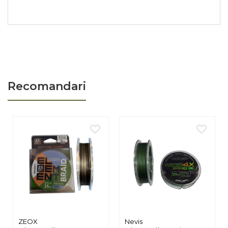
Protecție totală a nodului garantată de ochetul drept finisat
impecabil pentru protecția firului
Micro-spin plasat strategic pentru o fixare sigură și rănire
minimă a peștelui
Performanță reală în zone cu vegetație și obstacole
Recomandari
Arhitectura acestui cârlig mărimea 6 este optimizată pentru a
funcționa ideal cu boilies-uri de 16-20mm sau combinații
echilibrate de tip "om de zăpadă" (Snowman). Structura densă a
oțelului-carbon 80 compactat prin forjare oferă o rigiditate
mecanică de neegalat, ideală pentru apele cu vegetație
abundentă sau agățătură severă unde forța de tracțiune este
critică. Tehnologia avansată NRB aplică un strat special de fluor
care scade coeficientul de frecare la contactul cu gura peștelui,
asigurând o rată de înțepare net superioară modelelor clasice
din nichel. Pentru a beneficia de o penetrare profundă la cea
mai mică tensiune,
comandă acum cârligele Hayabusa K1-XS
ZEOX
Nevis
Extra Strong din stocul nostru online
.