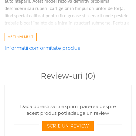
autoînțepării. Acest model rezolvă definitiv problema
deschiderii sau ruperii cârligelor în timpul drilurilor de forță,
fiind special calibrat pentru fire groase și scenarii unde peștele
trebuie blocat înainte de a intra în structuri submerse. Pentru a
asigura o rezistență de neclintit în fața exemplarelor de peste
VEZI MAI MULT
10kg,
adaugă plicul de cârlige Hayabusa K1-XS în coșul tău de
cumpărături
.
Informatii conformitate produs
De ce să alegi aceste cârlige:
Rezistență structurală extremă datorită construcției din oțel-
Review-uri
(0)
carbon 80 forjat
Penetrare instantanee asigurată de vârful Aero Point ascuțit
electrochimic
Camuflaj perfect pe substrat datorită finisajului NRB (Non-
Daca doresti sa iti exprimi parerea despre
Reflective Black)
acest produs poti adauga un review.
Mecanică impecabilă pentru prezentări de tip Blowback Rig
SCRIE UN REVIEW
sau montura clasică