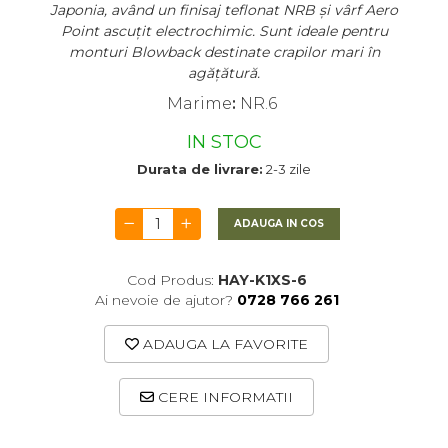
Japonia, având un finisaj teflonat NRB și vârf Aero
Point ascuțit electrochimic. Sunt ideale pentru
monturi Blowback destinate crapilor mari în
agățătură.
Marime
:
NR.6
IN STOC
Durata de livrare:
2-3 zile
ADAUGA IN COS
Cod Produs:
HAY-K1XS-6
Ai nevoie de ajutor?
0728 766 261
ADAUGA LA FAVORITE
CERE INFORMATII