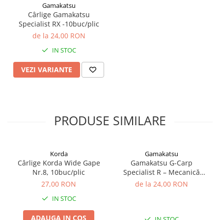
Gamakatsu
chimic, proces ce garantează o ascuțire superioară și o
Cârlige Gamakatsu
durabilitate în timp.
Specialist RX -10buc/plic
de la 24,00 RON
Specificații tehnice:
IN STOC
Producător:
Hayabusa
VEZI VARIANTE
Model:
K1-XS (Extra Strong)
Mărime:
8
Finisaj:
NRB (Negru Mat / Teflonat)
PRODUSE SIMILARE
Material:
Oțel carbon forjat, sârmă groasă
Tip:
Cu ocheț
Korda
Gamakatsu
Cantitate:
10 bucăți/plic
Cârlige Korda Wide Gape
Gamakatsu G-Carp
Nr.8, 10buc/plic
Specialist R – Mecanică
Perfectă pentru Crapi
Produsul se adresează pescarilor de crap care vizează
27,00 RON
de la 24,00 RON
Precauți
exemplare mari și au nevoie de un cârlig de încredere
IN STOC
pentru condiții de pescuit dificile, unde echipamentul este
ADAUGA IN COS
supus la efort maxim. Este o alegere tehnică pentru cei
IN STOC