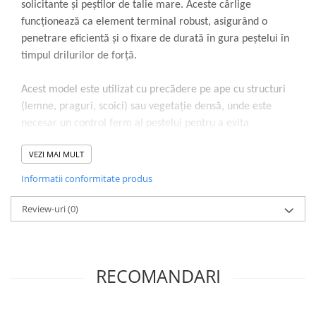
solicitante și peștilor de talie mare. Aceste cârlige
funcționează ca element terminal robust, asigurând o
penetrare eficientă și o fixare de durată în gura peștelui în
timpul drilurilor de forță.
Acest model este utilizat cu precădere pe ape cu structuri
(lemne, praguri, scoici) sau vegetație densă, unde este
necesar un control ferm al peștelui pentru a evita
pierderea acestuia. Mărimea nr. 8 este versatilă, potrivită
VEZI MAI MULT
pentru o gamă variată de momeli de dimensiuni medii și
mari, de la boilies-uri de 14-18mm și pelete, până la
Informatii conformitate produs
monturi echilibrate tip pop-up.
Review-uri
(0)
Eficiența produsului provine din utilizarea unei sârme cu
diametru majorat (Extra Strong), forjată pentru a spori
rigiditatea și rezistența la deschidere. Finisajul NRB (Non-
RECOMANDARI
Reflective Black) este un strat pe bază de fluor (PTFE) care
elimină reflexiile luminii sub apă și reduce frecarea,
facilitând o pătrundere mai rapidă. Vârful este ascuțit