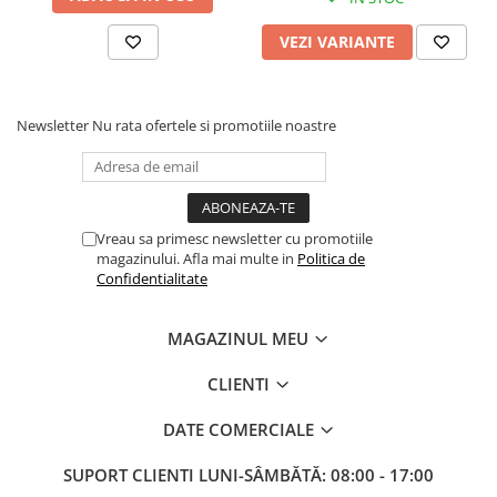
care prioritizează rezistența în fața fineții extreme.
VEZI VARIANTE
Se recomandă legarea prin nodul fără nod (no-knot)
realizat cu fir textil rezistent la abraziune sau fluorocarbon.
Newsletter
Nu rata ofertele si promotiile noastre
Este esențial să verificați ascuțimea vârfului după fiecare
recuperare prin zone cu obstacole, deoarece impactul
mecanic poate afecta stratul NRB. O greșeală de evitat
este folosirea acestui cârlig robust cu fire de diametru
foarte mic, deoarece rigiditatea sârmei groase a cârligului
Vreau sa primesc newsletter cu promotiile
magazinului. Afla mai multe in
Politica de
nr. 8 poate tăia firul subțire în timpul sarcinilor de șoc.
Confidentialitate
MAGAZINUL MEU
CLIENTI
DATE COMERCIALE
SUPORT CLIENTI
LUNI-SÂMBĂTĂ: 08:00 - 17:00