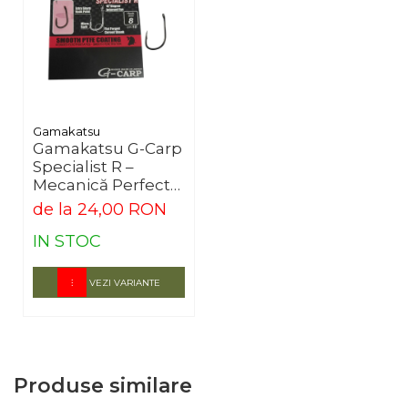
Gamakatsu
Gamakatsu G-Carp
Specialist R –
Mecanică Perfectă
pentru Crapi
de la 24,00 RON
Precauți
IN STOC
VEZI VARIANTE
Produse similare