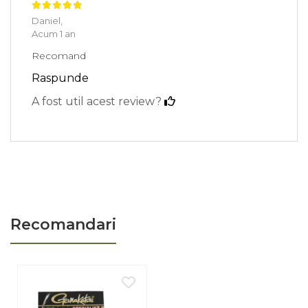
Material:
Oțel forjat
Daniel,
Acum 1 an
Caracteristici:
Micro-spin, ochet închis
Recomand
Cantitate:
10 bucăți/plic
Raspunde
A fost util acest review?
Acest model se adresează pescarilor de crap și, ocazional, celor
de feeder care urmăresc pești de talie mare. Sunt recomandate
pescarilor care folosesc diametre de fir de forfac mai subțiri și
care pescuiesc pe substraturi relativ curate, unde riscul de
agățare nu este predominant.
La utilizarea mărimii 8, umezirea firului înainte de a strânge
nodul este esențială pentru a preveni deteriorarea
Recomandari
monofilamentului. Evitați forțarea nodului. De asemenea, nu
este recomandată utilizarea acestui cârlig pentru pescuitul în
zone cu structuri dense (scoici, rădăcini), unde se impune
folosirea unor modele cu sârmă mai groasă sau cu vârfuri mai
rezistente la tocire.