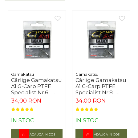
Gamakatsu
Gamakatsu
Cârlige Gamakatsu
Cârlige Gamakatsu
A1 G-Carp PTFE
A1 G-Carp PTFE
Specialist Nr.6 -
Specialist Nr.8 -
10buc
10buc
34,00 RON
34,00 RON
IN STOC
IN STOC
ADAUGA IN COS
ADAUGA IN COS