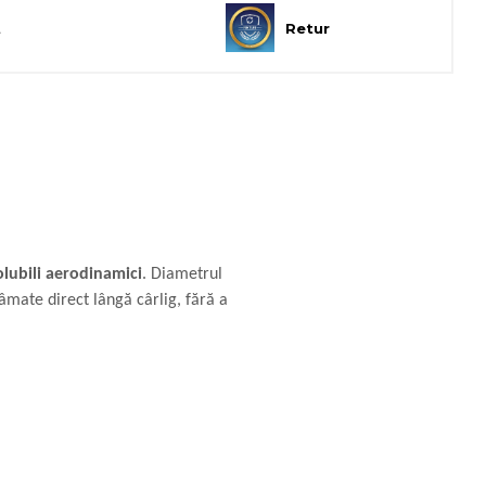
t
Retur
olubili aerodinamici
. Diametrul
âmate direct lângă cârlig, fără a