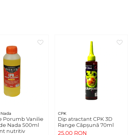
e Nada
CPK
e Porumb Vanilie
Dip atractant CPK 3D
 de Nada 500ml
Range Căpșună 70ml
ant nutritiv
25,00 RON