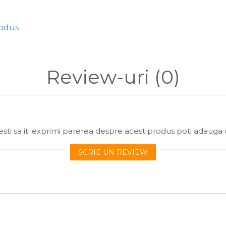
b dispenser)
rodus
ros)
ate
Review-uri
(0)
 mâini uscate și folosește exclusiv aditivi care nu topesc PVA-ul (pe
Hydrospol
Rezervă Plasă PVA 25mm
sti sa iti exprimi parerea despre acest produs poti adauga 
PVA-REF-25-25M
SCRIE UN REVIEW
PVA (Alcool Polivinilic)
25mm
25 Metri