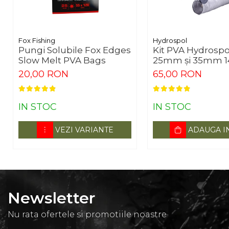
Fox Fishing
Hydrospol
Pungi Solubile Fox Edges
Kit PVA Hydrospo
Slow Melt PVA Bags
25mm și 35mm 
20,00 RON
65,00 RON
IN STOC
IN STOC
VEZI VARIANTE
ADAUGA I
Newsletter
Nu rata ofertele si promotiile noastre