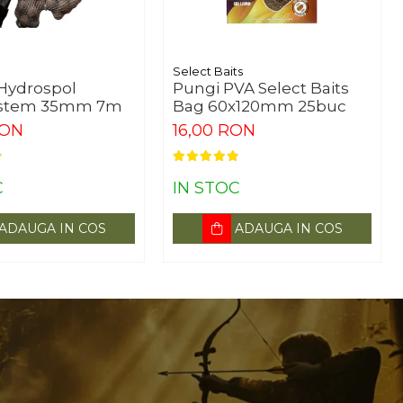
Select Baits
 Hydrospol
Pungi PVA Select Baits
stem 35mm 7m
Bag 60x120mm 25buc
RON
16,00 RON
C
IN STOC
ADAUGA IN COS
ADAUGA IN COS