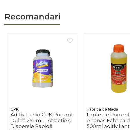
Tip pescuit
Cantitate
Recomandari
Adaugă în coș – Asigură-ți sto
CPK
Fabrica de Nada
Aditiv Lichid CPK Porumb
Lapte de Porum
Dulce 250ml – Atracție și
Ananas Fabrica 
Dispersie Rapidă
500ml aditiv liant