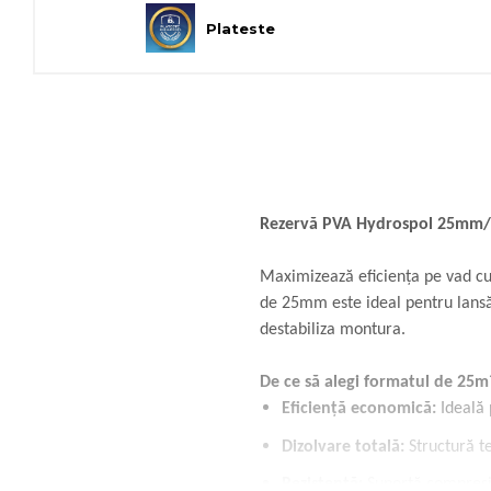
Plateste
Rezervă PVA Hydrospol 25mm/2
Maximizează eficiența pe vad c
de 25mm este ideal pentru lansări
destabiliza montura.
De ce să alegi formatul de 25m
Eficiență economică:
Ideală 
Dizolvare totală:
Structură te
Rezistență:
Suportă compresia