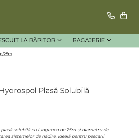
ESCUIT LA RĂPITOR
BAGAJERIE
mm/25m
Hydrospol Plasă Solubilă
plasă solubilă cu lungimea de 25m și diametru de
rea sistemelor de nădire. Ideală pentru pescarii