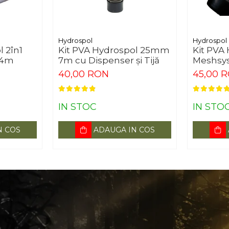
Hydrospol
Hydrospol
l 2în1
Kit PVA Hydrospol 25mm
Kit PVA
14m
7m cu Dispenser și Tijă
Meshsy
40,00 RON
45,00 
IN STOC
IN STO
N COS
ADAUGA IN COS