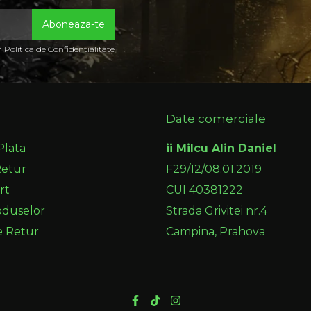
in
Politica de Confidentialitate
Date comerciale
Plata
ii Milcu Alin Daniel
Retur
F29/12/08.01.2019
rt
CUI 40381222
oduselor
Strada Grivitei nr.4
e Retur
Campina, Prahova