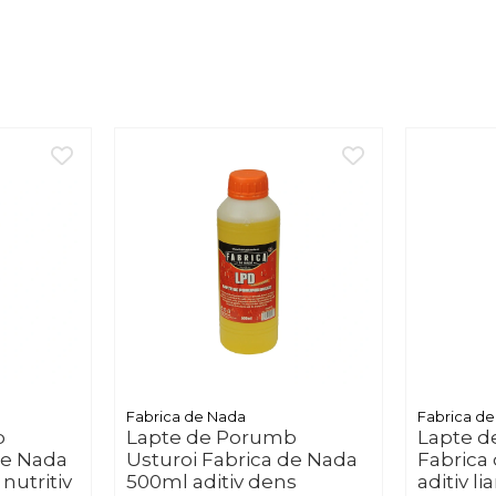
Pescuit la crap / Feeder
1 Rolă
cul pentru următoarea partidă!
Fabrica de Nada
Fabrica d
b
Lapte de Porumb
Lapte d
de Nada
Usturoi Fabrica de Nada
Fabrica
 nutritiv
500ml aditiv dens
aditiv li