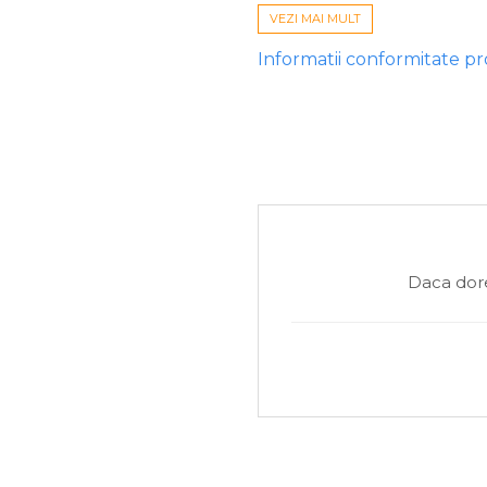
VEZI MAI MULT
Specificații pe scurt:
Diametru:
25mm (standard tu
Informatii conformitate p
Lungime:
25 metri (stoc gene
Material:
PVA de înaltă calit
Pro Tip:
Manevrează plasa doar cu
Brand
Model
Daca dore
SKU / Cod produs
Material
Diametre
Lungimi