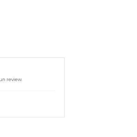
 bază de ulei).
un review.