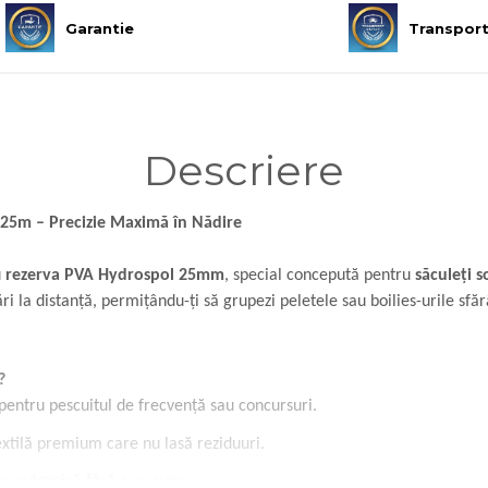
Garantie
Transpor
Descriere
5m – Precizie Maximă în Nădire
u
rezerva PVA Hydrospol 25mm
, special concepută pentru
săculeți s
 la distanță, permițându-ți să grupezi peletele sau boilies-urile sfăr
?
pentru pescuitul de frecvență sau concursuri.
xtilă premium care nu lasă reziduuri.
 puternică fără a se rupe.