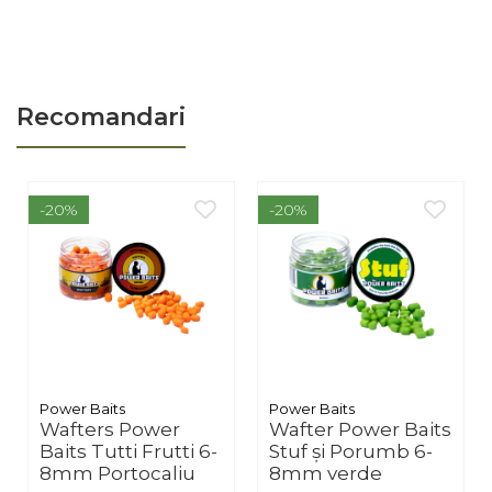
Produsul este destinat pescarilor care doresc o momeală
portocalie cilindrică cu atracție vizuală și aromă fructată.
Recomandari
-20%
-20%
Power Baits
Power Baits
Wafters Power
Wafter Power Baits
Baits Tutti Frutti 6-
Stuf și Porumb 6-
8mm Portocaliu
8mm verde