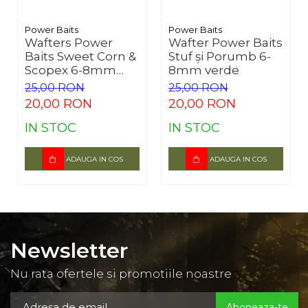
Power Baits
Power Baits
Wafters Power
Wafter Power Baits
Baits Sweet Corn &
Stuf și Porumb 6-
Scopex 6-8mm
8mm verde
Portocaliu
25,00 RON
25,00 RON
20,00 RON
20,00 RON
IN STOC
IN STOC
ADAUGA IN COS
ADAUGA IN COS
Newsletter
Nu rata ofertele si promotiile noastre