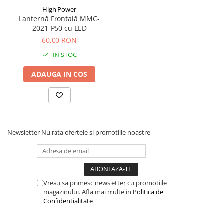
High Power
Fixarea se realizează prin chingi elastice reglabile, care
Lanternă Frontală MMC-
permit mularea pe circumferința capului sau peste
2021-P50 cu LED
accesorii de protecție (șepci, căciuli).
60,00 RON
IN STOC
Specificații tehnice:
Sursă de lumină: 1 x LED T6
ADAUGA IN COS
Moduri de funcționare: Intens, Economic, Intermitent
(Stroboscop)
Sistem de alimentare: Acumulator reîncărcabil
Newsletter
Nu rata ofertele si promotiile noastre
Încărcare: 220v și auto 12v
Material bandă: Material textil elastic, reglabil
Grad de protecție: Rezistență la stropi de apă și
umiditate
Vreau sa primesc newsletter cu promotiile
magazinului. Afla mai multe in
Politica de
Confidentialitate
Această lanternă se adresează pescarilor care petrec nopți
pe malul apei, excursioniștilor și personalului tehnic. Este