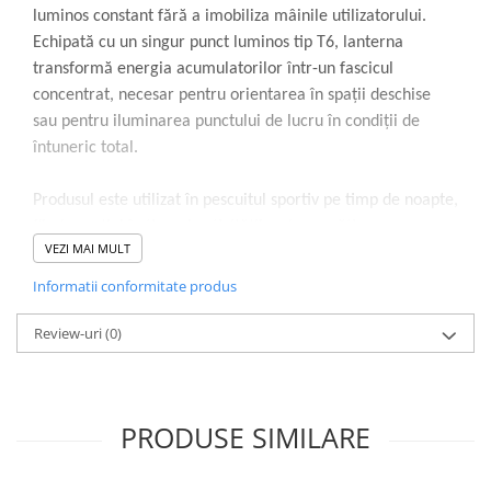
luminos constant fără a imobiliza mâinile utilizatorului.
Echipată cu un singur punct luminos tip T6, lanterna
transformă energia acumulatorilor într-un fascicul
concentrat, necesar pentru orientarea în spații deschise
sau pentru iluminarea punctului de lucru în condiții de
întuneric total.
Produsul este utilizat în pescuitul sportiv pe timp de noapte,
fiind esențial în timpul activităților de pregătire a
VEZI MAI MULT
momelilor, la lansarea monturilor sau în timpul drilului. De
asemenea, este eficientă în camping pentru deplasări pe
Informatii conformitate produs
poteci sau pentru lucrări de mentenanță tehnică unde
vizibilitatea este redusă.
Review-uri
(0)
Sistemul optic se bazează pe tehnologia LED T6,
recunoscută pentru eficiența energetică și puterea de
PRODUSE SIMILARE
penetrare a fasciculului. Carcasa este construită din
materiale rezistente la șocuri mecanice ușoare și prezintă
garnituri ce oferă protecție împotriva stropilor de apă.