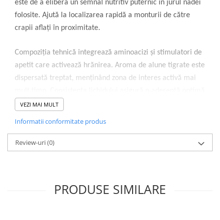
este de a elibera un semnal nutritiv puternic în jurul nadei
folosite. Ajută la localizarea rapidă a monturii de către
crapii aflați în proximitate.
Compoziția tehnică integrează aminoacizi și stimulatori de
apetit care activează hrănirea. Aroma de alune tigrate este
dispersată treptat, menținând zona de interes activă mai
mult timp. Consistența lichidului asigură o aderență optimă
pe boilies, pelete sau porumb.
VEZI MAI MULT
Informatii conformitate produs
Utilizarea produsului presupune scufundarea momelii în
lichid pentru o perioadă scurtă. Se recomandă folosirea
Review-uri
(0)
acestuia în orice sezon, inclusiv în ape cu temperaturi
scăzute. Este o componentă utilă pentru pescarii care
urmăresc o prezentare cât mai eficientă.
PRODUSE SIMILARE
Specificații tehnice:
Brand: CPK
Model: 3D Range