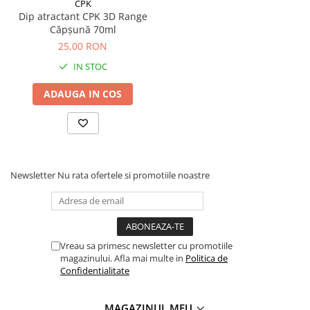
CPK
Dip atractant CPK 3D Range
Aromă: Tiger Nuts (Alune Tigrate)
Căpșună 70ml
Volum: 70ml
25,00 RON
Tip: Dip atractant
IN STOC
Ingrediente: Aminoacizi, stimulatori de hrănire
ADAUGA IN COS
Acest dip este destinat pescarilor de crap care utilizează
momeli pe bază de alune tigrate pentru sporirea atracției.
Newsletter
Nu rata ofertele si promotiile noastre
Vreau sa primesc newsletter cu promotiile
magazinului. Afla mai multe in
Politica de
Confidentialitate
MAGAZINUL MEU