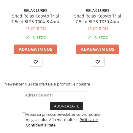
Tungime: 7,5 cm
Material: foarte moale
RELAX LURES
RELAX LURES
Shad Relax Kopyto Trial
Shad Relax Kopyto Trial
Culoare: Standard, turnare în mai multe nuanțe
7.5cm BLS3-T004-B 4buc
7.5cm BLS3-T030 4buc
Efect vizual: unele versiuni cu glitter
13,00 RON
13,00 RON
Specii vizate: șalău, știucă, somn
IN STOC
IN STOC
Mediu de pescuit: lacuri și râuri
Ambalare 4 buc/blister
ADAUGA IN COS
ADAUGA IN COS
Newsletter
Nu rata ofertele si promotiile noastre
Vreau sa primesc newsletter cu promotiile
magazinului. Afla mai multe in
Politica de
Confidentialitate