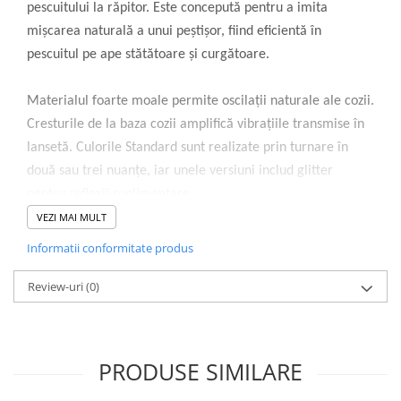
pescuitului la răpitor. Este concepută pentru a imita
mișcarea naturală a unui peștișor, fiind eficientă în
pescuitul pe ape stătătoare și curgătoare.
Materialul foarte moale permite oscilații naturale ale cozii.
Cresturile de la baza cozii amplifică vibrațiile transmise în
lansetă. Culorile Standard sunt realizate prin turnare în
două sau trei nuanțe, iar unele versiuni includ glitter
pentru reflexii suplimentare.
VEZI MAI MULT
Se folosește pe jig head sau alte monturi specifice nalucilor
Informatii conformitate produs
soft. Este recomandată în perioadele când răpitorii
Review-uri
(0)
reacționează la prezentări realiste. Funcționează bine atât
în lacuri, cât și în râuri, la diverse adâncimi.
Specificații tehnice:
PRODUSE SIMILARE
Tip nălucă: shad soft