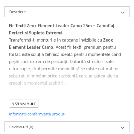
Descriere
Fir Textil Zeox Element Leader Camo 25m – Camuflaj
Perfect și Suplețe Extremă
Transformă-ți monturile în capcane invizibile cu
Zeox
Element Leader Camo
. Acest fir textil premium pentru
forfac este soluția tehnică ideală pentru momentele când
peștii sunt extrem de precauți. Datorită structurii sale
ultra-suple, firul permite momelii să se miște natural pe
substrat, eliminând orice rezistență care ar putea alerta
crapul în momentul aspirării.
Avantajele Firului Zeox Element Leader:
VEZI MAI MULT
Camuflaj Avansat (Camo):
Amestecul de culori
fragmentează vizual linia forfacului, făcându-l practic
Informatii conformitate produs
imposibil de detectat pe fundul apei, indiferent de tipul
Review-uri
substratului.
(0)