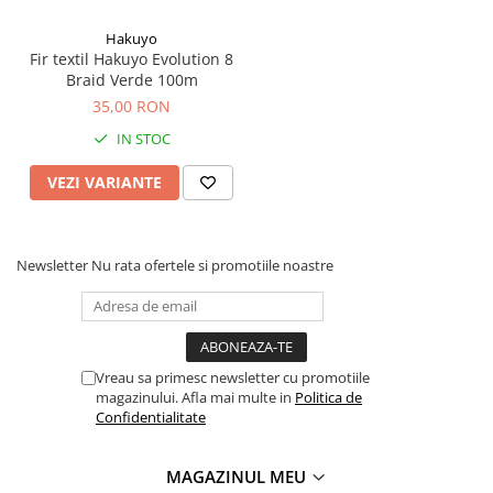
Disponibilitate Diametre:
de la 0.12mm la 0.22mm
Hakuyo
Fir textil Hakuyo Evolution 8
Rezistențe:
între 7.6kg (0.12mm) și 17.2kg (0.22mm)
Braid Verde 100m
35,00 RON
Destinație:
Realizarea forfacurilor pentru crap (monturi
„fir de păr”).
IN STOC
VEZI VARIANTE
Sfat PRO:
Pentru a maximiza rezistența nodului, umezește
întotdeauna firul înainte de strângerea finală. Acest lucru
previne încălzirea fibrelor și păstrează integritatea
Newsletter
Nu rata ofertele si promotiile noastre
materialului la 100%. În zonele cu mâl, folosește un forfac
mai lung (20-25cm) pentru a preveni îngroparea momelii.
🛒
Fii invizibil sub apă! Alege diametrul dorit și
adaugă în coș Zeox Element Leader pentru
Vreau sa primesc newsletter cu promotiile
magazinului. Afla mai multe in
Politica de
monturi de record!
Confidentialitate
MAGAZINUL MEU