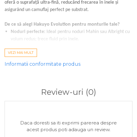
oferă o suprafață ultra-fină, reducând frecarea în inele și
asigurând un camuflaj perfect pe substrat.
De ce să alegi Hakuyo Evolution pentru monturile tale?
Noduri perfecte:
Ideal pentru noduri Mahin sau Albright cu
volum redus; trece fluid prin inele.
Maleabilitate extremă:
Fibrele nu se strangulează, fiind
VEZI MAI MULT
perfecte pentru saci solubili sau monturi cu lat.
Informatii conformitate produs
Rezistență la abraziune:
Structura strânsă previne
scămășarea în contact cu scoicile sau vegetația.
Durabilitate:
Protecție UV și rezistență liniară de până la
Review-uri
(0)
62.50kg.
Specificații tehnice:
Daca doresti sa iti exprimi parerea despre
Diametru
Rezistență
Utilizare
acest produs poti adauga un review.
Recomandată