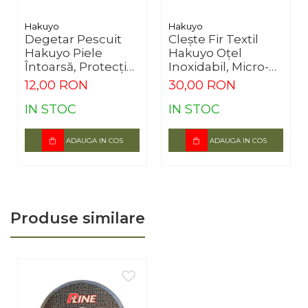
Întreținere:
Verifică integritatea ultimilor 50cm după fiecare
Hakuyo
Hakuyo
Degetar Pescuit
Clește Fir Textil
dril în zone dificile.
Hakuyo Piele
Hakuyo Oțel
Întoarsă, Protecție
Inoxidabil, Micro-
Lansare Distanță
Dantură Anti-
12,00 RON
30,00 RON
Alunecare
IN STOC
IN STOC
ADAUGA IN COS
ADAUGA IN COS
Produse similare