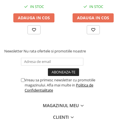
Integrarea acestui model în montură elimină riscul de a
IN STOC
IN STOC
pierde peștele prin dezndoirea cârligului în obstacole.
ADAUGA IN COS
ADAUGA IN COS
AVANTAJE PRINCIPALE
Oțel forjat lateral:
Structură nedeformabilă sub
presiune extremă.
Auto-înțepare rapidă:
Unghi optimizat de ochișorul
Newsletter
Nu rata ofertele si promotiile noastre
orientat spre interior.
Rezistență la abraziune:
Vârf ascuțit chimic ce rezistă
pe pietriș.
Vreau sa primesc newsletter cu promotiile
Camuflaj subacvatic:
Strat protector mat Black Nickel
magazinului. Afla mai multe in
Politica de
fără reflexii.
Confidentialitate
Retenție maximă:
Curbură largă ce previne sfâșierea
MAGAZINUL MEU
buzei în dril.
CLIENTI
SPECIFICAȚII TEHNICE