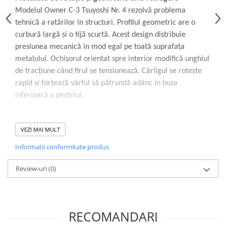
Modelul Owner C-3 Tsuyoshi Nr. 4 rezolvă problema
tehnică a ratărilor în structuri. Profilul geometric are o
curbură largă și o tijă scurtă. Acest design distribuie
presiunea mecanică în mod egal pe toată suprafața
metalului. Ochișorul orientat spre interior modifică unghiul
de tracțiune când firul se tensionează. Cârligul se rotește
rapid și forțează vârful să pătrundă adânc în buza
inferioară a peștelui.
Comportamentul structural în substrat abraziv
VEZI MAI MULT
Spre deosebire de modelele subțiri, seria Tsuyoshi
utilizează oțel carbon japonez. Metalul este tratat termic și
Informatii conformitate produs
forjat la rece prin presare laterală. Procesul structural
previne îndoirea sârmei când blochezi tamburul lângă
Review-uri
(0)
agățătură. Finisajul mat Black Nickel elimină reflexiile
luminoase pe substraturile curate. De asemenea, oferă
protecție ridicată împotriva coroziunii în ape acide.
RECOMANDARI