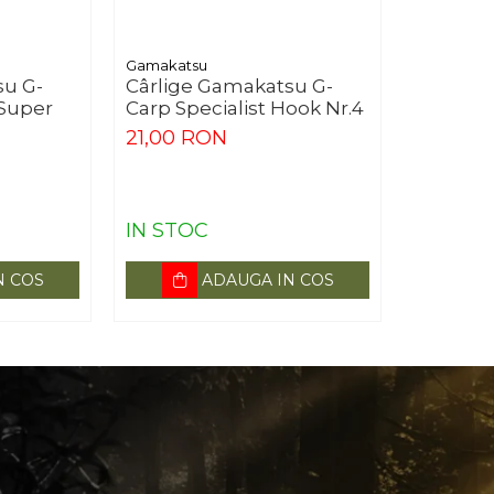
Gamakatsu
su G-
Cârlige Gamakatsu G-
Super
Carp Specialist Hook Nr.4
21,00 RON
IN STOC
N COS
ADAUGA IN COS