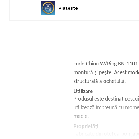
Plateste
Fudo Chinu W/Ring BN-1101 re
montură și pește. Acest model
structurală a ochetului.
Utilizare
Produsul este destinat pescuit
utilizează împreună cu momel
medie.
Proprietăți
Fabricate din oțel carbon jap