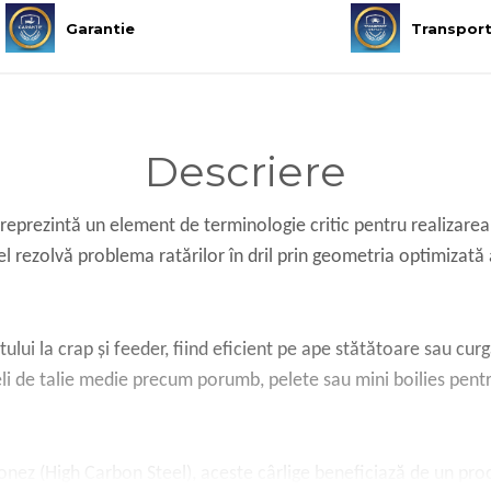
Garantie
Transpor
Descriere
prezintă un element de terminologie critic pentru realizarea 
 rezolvă problema ratărilor în dril prin geometria optimizată a
ului la crap și feeder, fiind eficient pe ape stătătoare sau cur
i de talie medie precum porumb, pelete sau mini boilies pentru
onez (High Carbon Steel), aceste cârlige beneficiază de un pro