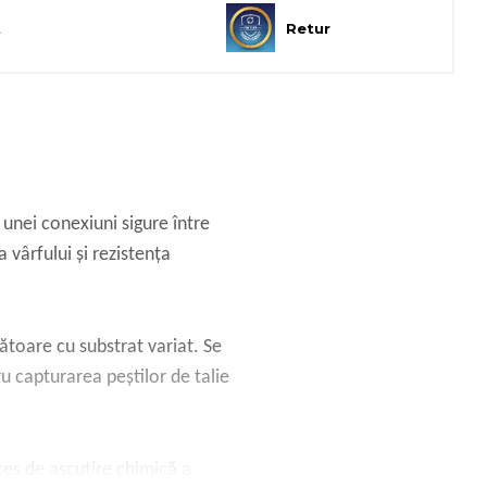
t
Retur
unei conexiuni sigure între
 vârfului și rezistența
gătoare cu substrat variat. Se
 capturarea peștilor de talie
ces de ascuțire chimică a