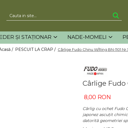
EDER ȘI STAȚIONAR
NADE-MOMELI
P
Acasă /
PESCUIT LA CRAP /
Cârlige Fudo Chinu W/Ring BN-1101 Nr.
Cârlige Fudo
8,00 RON
Cârlig cu ochet Fudo C
japonez ascuțit chimic. 
datorită geometriei spe