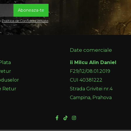
in
Politica de Confidentialitate
Date comerciale
Plata
ii Milcu Alin Daniel
Retur
F29/12/08.01.2019
oduselor
CUI 40381222
e Retur
Strada Grivitei nr.4
Campina, Prahova