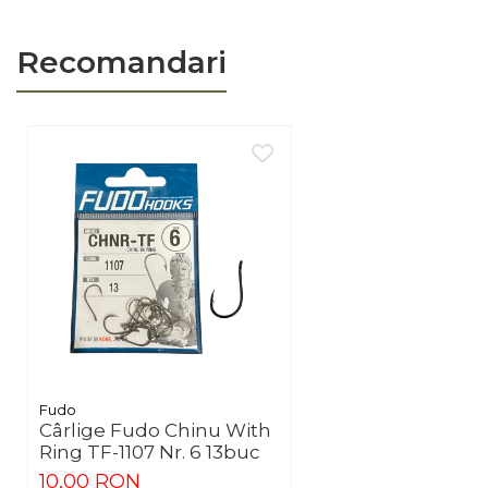
Inspectează vârful după contac
blocate în combinație cu fir t
Recomandari
Adaugă în coș pentru o montu
Brand
Model
SKU / Cod produs
Material
Mărime
Tip prindere
Tip pescuit
Fudo
Cârlige Fudo Chinu With
Ring TF-1107 Nr. 6 13buc
10,00 RON