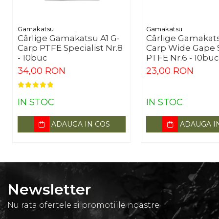
Gamakatsu
Gamakatsu
Cârlige Gamakatsu A1 G-
Cârlige Gamakat
Carp PTFE Specialist Nr.8
Carp Wide Gape 
- 10buc
PTFE Nr.6 - 10buc
34,00 RON
23,00 RON
IN STOC
IN STOC
ADAUGA IN COS
ADAUGA I
Newsletter
Nu rata ofertele si promotiile noastre