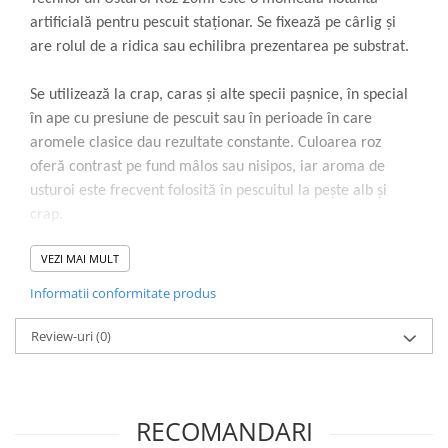
artificială pentru pescuit staționar. Se fixează pe cârlig și
are rolul de a ridica sau echilibra prezentarea pe substrat.
Se utilizează la crap, caras și alte specii pașnice, în special
în ape cu presiune de pescuit sau în perioade în care
aromele clasice dau rezultate constante. Culoarea roz
oferă contrast pe fund mâlos sau nisipos, iar aroma de
usturoi este frecvent folosită în pescuitul la pește alb și
crap.
VEZI MAI MULT
Materialul expandat asigură flotabilitate stabilă. Pufii nu
necesită pregătire înainte de utilizare. Pot fi folosiți singuri
Informatii conformitate produs
pe cârlig sau în combinație cu porumb, viermi ori pelete
pentru o montură echilibrată.
Review-uri
(0)
Specificații tehnice:
• Tip produs: momeală flotantă artificială
RECOMANDARI
• Aromă: usturoi