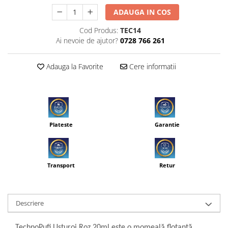
ADAUGA IN COS
Cod Produs:
TEC14
Ai nevoie de ajutor?
0728 766 261
Adauga la Favorite
Cere informatii
Plateste
Garantie
Transport
Retur
Descriere
TechnoPufi Usturoi Roz 20ml este o momeală flotantă