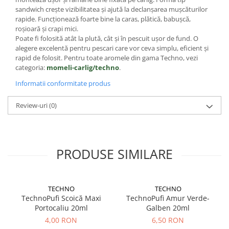
sandwich crește vizibilitatea și ajută la declanșarea mușcăturilor
rapide. Funcționează foarte bine la caras, plătică, babușcă,
roșioară și crapi mici.
Poate fi folosită atât la plută, cât și în pescuit ușor de fund. O
alegere excelentă pentru pescari care vor ceva simplu, eficient și
rapid de folosit. Pentru toate aromele din gama Techno, vezi
categoria:
momeli-carlig/techno
.
Informatii conformitate produs
Review-uri
(0)
PRODUSE SIMILARE
TECHNO
TECHNO
TechnoPufi Scoică Maxi
TechnoPufi Amur Verde-
Portocaliu 20ml
Galben 20ml
4,00 RON
6,50 RON