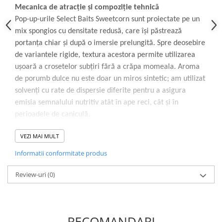
Mecanica de atracție și compoziție tehnică
Pop-up-urile Select Baits Sweetcorn sunt proiectate pe un
mix spongios cu densitate redusă, care își păstrează
portanța chiar și după o imersie prelungită. Spre deosebire
de variantele rigide, textura acestora permite utilizarea
ușoară a crosetelor subțiri fără a crăpa momeala. Aroma
de porumb dulce nu este doar un miros sintetic; am utilizat
solvenți cu rate de dispersie diferite pentru a asigura
emisia semnalului nutritiv atât în ape reci, cât și în
perioadele de caniculă.
VEZI MAI MULT
Impact vizual în coloana de apă
Culoarea galben fluo este selectată pentru vizibilitatea sa
Informatii conformitate produs
în spectrul de lumină filtrat de apă, fiind prima nuanță
reperată de crap în majoritatea condițiilor de luminozitate.
Review-uri
(0)
Această momeală excelează pe lacurile cu apă tulbure sau
pe substraturi închise la culoare (mâl, vegetație în
descompunere), unde contrastul este decisiv pentru un atac
RECOMANDARI
rapid.