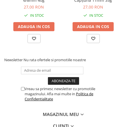
6/8mm 40g
Căpșună 11mm 35g
asigurând o prezentare identică de la lansare până la
27,00 RON
27,00 RON
trăsătură, indiferent dacă partida durează 2 sau 24 de ore.
IN STOC
IN STOC
Îmbunătățește-ți mecanica monturii cu o momeală care
lucrează constant pentru tine.
ADAUGA IN COS
ADAUGA IN COS
AVANTAJE PRINCIPALE
Flotabilitate High-End:
Structură elastică ce susține
momeala ridicată peste 24h.
Newsletter
Nu rata ofertele si promotiile noastre
Dispersie Multi-Stadiu:
Mix de solvenți optimizați
pentru orice temperatură a apei.
Vizibilitate Fluo:
Pigment alimentar rezistent, care nu
se spală rapid în apă.
Vreau sa primesc newsletter cu promotiile
Textură „Bait-Friendly”:
Permite găurirea sau tăierea
magazinului. Afla mai multe in
Politica de
Confidentialitate
fără a se fărâmița.
Atracție Naturală:
Compus aromatic ce mimează
MAGAZINUL MEU
amprenta chimică a porumbului proaspăt.
CLIENTI