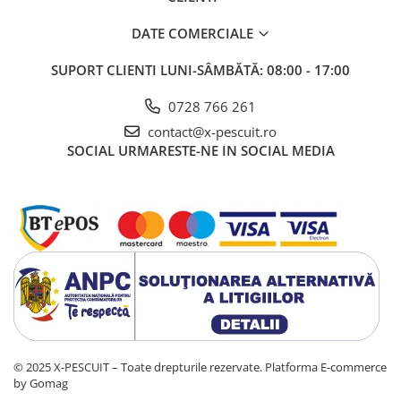
SPECIFICAȚII TEHNICE
DATE COMERCIALE
Diametru:
8mm
SUPORT CLIENTI
LUNI-SÂMBĂTĂ: 08:00 - 17:00
Aromă:
Sweetcorn (Porumb Dulce)
Culoare:
Galben Fluo
0728 766 261
contact@x-pescuit.ro
Tip momeală:
Pop-up (super-flotant)
SOCIAL
URMARESTE-NE IN SOCIAL MEDIA
Textură:
Spongioasă / Elastică
Ambalare:
Borcan 40g
Sezon:
All-season (eficiență ridicată primăvara)
Specii țintă:
Crap, Amur, Caras mare
CÂND ÎL FOLOSEȘTI
Partide scurte (Speed Fishing):
Când ai nevoie de un
răspuns rapid din partea peștelui.
© 2025 X-PESCUIT – Toate drepturile rezervate.
Platforma E-commerce
Apă Rece:
Aroma pe bază de alcool/solvenți rapizi se
by Gomag
dispersează excelent la temperaturi joase.