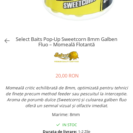
Select Baits Pop-Up Sweetcorn 8mm Galben
Fluo – Momeală Flotantă
20,00 RON
Momeală critic echilibrată de 8mm, optimizată pentru tehnici
de finețe precum method feeder sau pescuitul la interceptie.
Aroma de porumb dulce (Sweetcorn) și culoarea galben fluo
oferă un semnal vizual și olfactiv imediat.
Marime
:
8mm
IN STOC
Durata de livrare:
1-2 Zile