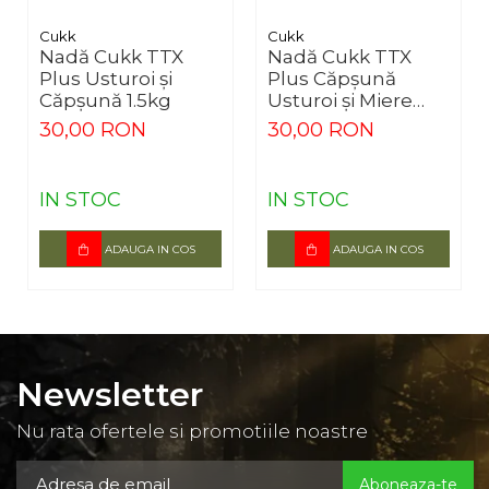
Cukk
Cukk
Nadă Cukk TTX
Nadă Cukk TTX
Plus Usturoi și
Plus Căpșună
Căpșună 1.5kg
Usturoi și Miere
1.5kg
30,00 RON
30,00 RON
IN STOC
IN STOC
ADAUGA IN COS
ADAUGA IN COS
Newsletter
Nu rata ofertele si promotiile noastre