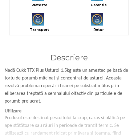
Plateste
Garantie
Transport
Retur
Descriere
Nadă Cukk TTX Plus Usturoi 1.5kg este un amestec pe bază de
tortu de porumb măcinat și concentrat de usturoi. Aceasta
rezolvă problema reperării hranei pe substrat mâlos prin
eliberarea treptată a semnalului olfactiv din particulele de
porumb prelucrat.
Utilizare
Produsul este destinat pescuitului la crap, caras și plătică pe
ape stătătoare sau râuri în perioade de tranzit termic. Se
utilizează cu randament ridicat primăvara și toamna, fiind