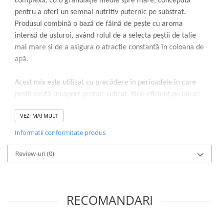
complexă, cu o granulație medie spre mare, concepută
pentru a oferi un semnal nutritiv puternic pe substrat.
Produsul combină o bază de făină de pește cu aroma
intensă de usturoi, având rolul de a selecta peștii de talie
mai mare și de a asigura o atracție constantă în coloana de
apă.
Acest mix este utilizat cu precădere în perioadele în care
peștii caută un aport proteic ridicat, fiind eficient pe lacuri
comerciale, dar și pe ape sălbatice cu presiune mare.
VEZI MAI MULT
Combinația de arome funcționează optim atât în apă caldă,
cât și în perioadele de tranziție (primăvară/toamnă), când
Informatii conformitate produs
usturoiul acționează ca un stimulent de hrănire.
Review-uri
(0)
Compoziția se bazează pe ingrediente cu densitate mare,
care mențin nada compactă pe fundul apei. Făina de pește
inclusă în mix asigură valoarea proteică, în timp ce
RECOMANDARI
extractul de usturoi oferă o dispersie rapidă a semnalului
olfactiv. Amestecul este unul versatil, permițând