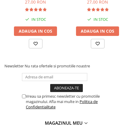
27,00 RON
27,00 RON
hidrateze complet. Dacă pescuiți în ape cu adâncime mare,
puteți adăuga un liant suplimentar sau melasă pentru a
IN STOC
IN STOC
crește gradul de colare. O greșeală comună este utilizarea
nadei imediat după prima umectare; fără o hidratare
ADAUGA IN COS
ADAUGA IN COS
corectă de minim 20 de minute, particulele vor pluti,
dispersând peștii de pe vad.
Newsletter
Nu rata ofertele si promotiile noastre
Vreau sa primesc newsletter cu promotiile
magazinului. Afla mai multe in
Politica de
Confidentialitate
MAGAZINUL MEU