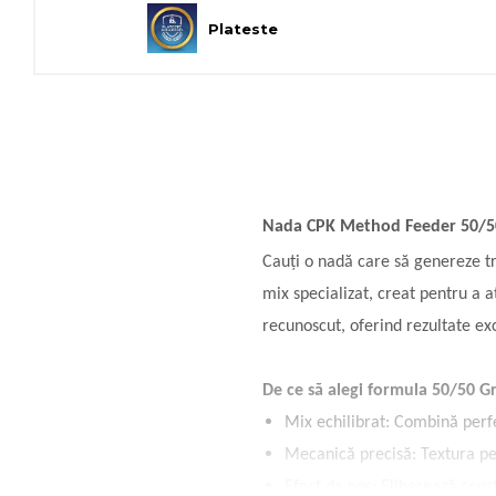
Plateste
Nada CPK Method Feeder 50/50 
Cauți o nadă care să genereze tră
mix specializat, creat pentru a a
recunoscut, oferind rezultate ex
De ce să alegi formula 50/50 Gr
Mix echilibrat: Combină perfec
Mecanică precisă: Textura per
Efect de nor: Eliberează const