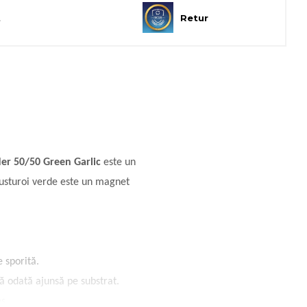
t
Retur
r 50/50 Green Garlic
este un
e usturoi verde este un magnet
e sporită.
ă odată ajunsă pe substrat.
s.