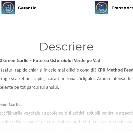
Garantie
Transpor
Descriere
Green Garlic – Puterea Usturoiului Verde pe Vad
sături rapide chiar și în cele mai dificile condiții?
CPK Method Feede
trage și a reține crapii și carasii în zona cârligului. Aroma intensă d
celente pe tot parcursul anului.
een Garlic:
t făinurile vegetale cu proteinele și aditivii solubili pentru o atracți
mite o fixare sigură pe coșulețul de method și o desfacere controlat
ant particule fine care mențin interesul peștilor fără a-i hrăni în exce