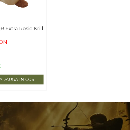
 Extra Roșie Krill
RON
C
ADAUGA IN COS