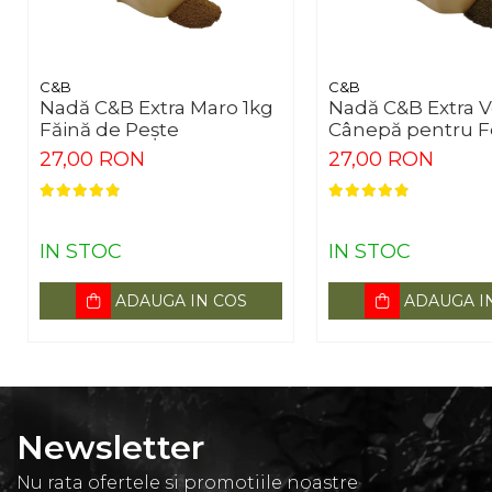
C&B
C&B
Nadă C&B Extra Maro 1kg
Nadă C&B Extra V
Făină de Pește
Cânepă pentru 
27,00 RON
27,00 RON
IN STOC
IN STOC
ADAUGA IN COS
ADAUGA I
Newsletter
Nu rata ofertele si promotiile noastre