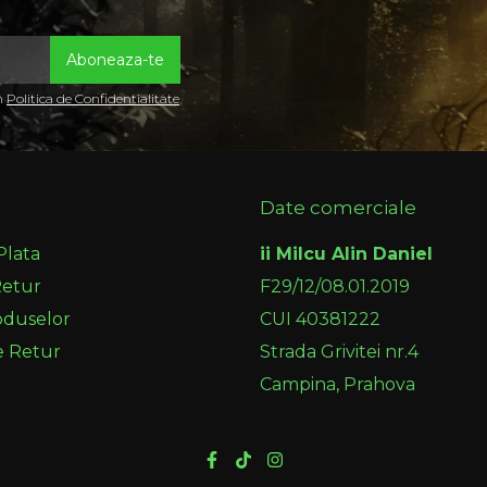
in
Politica de Confidentialitate
Date comerciale
Plata
ii Milcu Alin Daniel
Retur
F29/12/08.01.2019
oduselor
CUI 40381222
e Retur
Strada Grivitei nr.4
Campina, Prahova