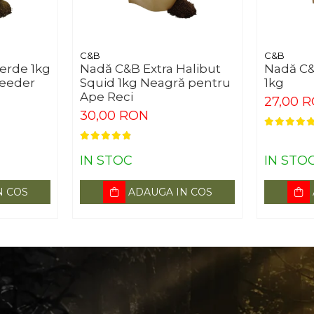
C&B
C&B
erde 1kg
Nadă C&B Extra Halibut
Nadă C&B
Feeder
Squid 1kg Neagră pentru
1kg
Ape Reci
27,00 
30,00 RON
IN STOC
IN STO
N COS
ADAUGA IN COS