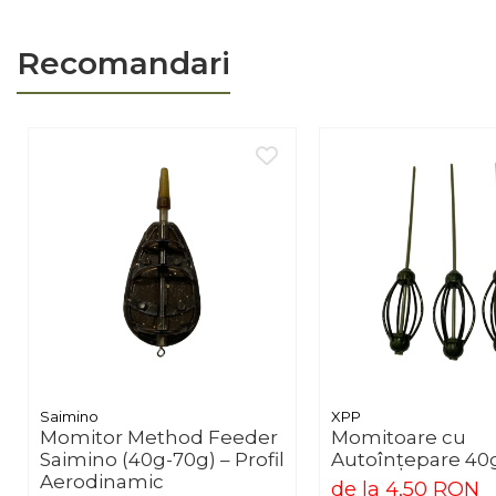
Recomandari
Saimino
XPP
Momitor Method Feeder
Momitoare cu
Saimino (40g-70g) – Profil
Autoînțepare 40g
Aerodinamic
de la 4,50 RON