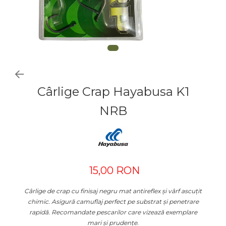
Cârlige Crap Hayabusa K1
NRB
15,00 RON
Cârlige de crap cu finisaj negru mat antireflex și vârf ascuțit
chimic. Asigură camuflaj perfect pe substrat și penetrare
rapidă. Recomandate pescarilor care vizează exemplare
mari și prudențe.