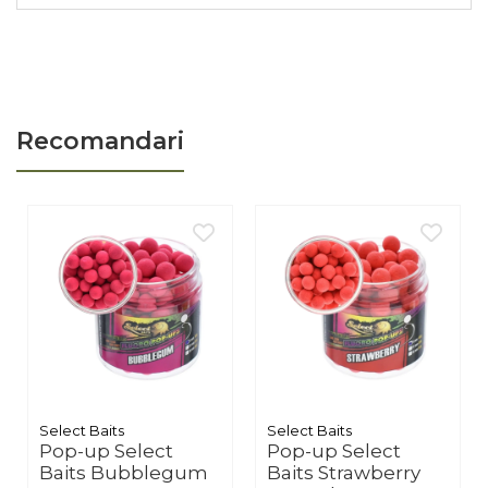
• Cantitate: 10 cârlige per plic
• Mărimi nr. 4 - 6: Specifice pentru Crap (exemplare mari)
• Mărimi nr. 8 - 10 - 12: Crap, Caras, Platică (tehnica Feeder)
• Material: Oțel de înaltă rezistență
Profil utilizator
Recomandari
Acest model se adresează pescarilor de nivel mediu și avansat
care prioritizează finețea prezentării. Este compatibil cu orice
tip de momeală, de la boabe de porumb la boilies-uri de
dimensiuni variate.
Bune practici
Utilizare
Verificați întotdeauna integritatea vârfului înainte de lansare.
Ochetul trebuie să fie complet închis pentru a nu deteriora firul
în timpul tensionării.
Personalizare
Mărimea cârligului trebuie corelată direct cu dimensiunea
Select Baits
Select Baits
Pop-up Select
Pop-up Select
momelii pentru a nu bloca mecanica de înțepare.
Baits Bubblegum
Baits Strawberry
Întreținere