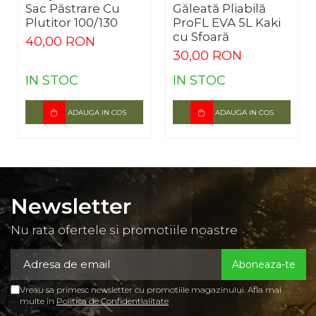
Sac Păstrare Cu
Găleată Pliabilă
Plutitor 100/130
ProFL EVA 5L Kaki
cu Sfoară
40,00 RON
30,00 RON
IN STOC
IN STOC
ADAUGA IN COS
ADAUGA IN COS
Newsletter
Nu rata ofertele si promotiile noastre
Vreau sa primesc newsletter cu promotiile magazinului. Afla mai
multe in
Politica de Confidentialitate