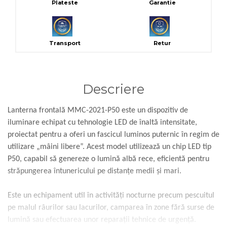
Plateste
Garantie
Transport
Retur
Descriere
Lanterna frontală MMC-2021-P50 este un dispozitiv de
iluminare echipat cu tehnologie LED de înaltă intensitate,
proiectat pentru a oferi un fascicul luminos puternic în regim de
utilizare „mâini libere”. Acest model utilizează un chip LED tip
P50, capabil să genereze o lumină albă rece, eficientă pentru
străpungerea întunericului pe distanțe medii și mari.
Este un echipament util în activități nocturne precum pescuitul
pe malul râurilor sau lacurilor, camparea în zone fără surse de
lumină sau efectuarea unor reparații tehnice de urgență.